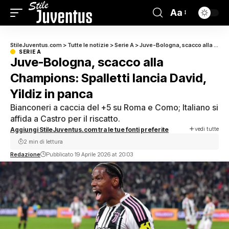
Aa
StileJuventus.com
>
Tutte le notizie
>
Serie A
>
Juve-Bologna, scacco alla Champions: Spalletti lancia David, Yildiz in panca
SERIE A
Juve-Bologna, scacco alla
Champions: Spalletti lancia David,
Yildiz in panca
Bianconeri a caccia del +5 su Roma e Como; Italiano si
affida a Castro per il riscatto.
vedi tutte
Aggiungi StileJuventus.com tra le tue fonti preferite
2 min di lettura
Redazione
Pubblicato 19 Aprile 2026 at 20:03