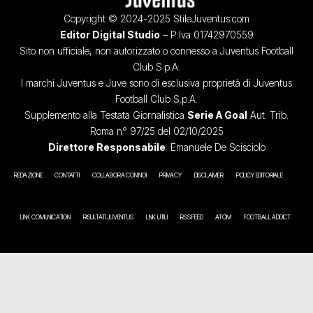
Copyright © 2024-2025 StileJuventus.com
Editor Digital Studio
– P.Iva 01742970559
Sito non ufficiale, non autorizzato o connesso a Juventus Football
Club S.p.A.
I marchi Juventus e Juve sono di esclusiva proprietà di Juventus
Football Club S.p.A.
Supplemento alla Testata Giornalistica
Serie A Goal
Aut. Trib.
Roma n° 97/25 del 02/10/2025
Direttore Responsabile
: Emanuele De Scisciolo
REDAZIONE
CONTATTI
COLLABORA CON NOI
PRIVACY
DISCLAIMER
POLICY EDITORIALE
LINK COMUNICATION
RISULTATI JUVENTUS
LINK UTILI
RSS FEED
ATOM
FOOTBALL ADDICT