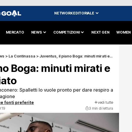
NETWORK EDITORIALE
I
MERCATO
NEWS
COMPETIZIONI
NEXT GEN
WOMEN
ws
>
La Continassa
>
Juventus, il piano Boga: minuti mirati e impatto immediato
no Boga: minuti mirati e
iato
anconero: Spalletti lo vuole pronto per dare respiro a
tagione
vedi tutte
e fonti preferite
0:19
3 min di lettura