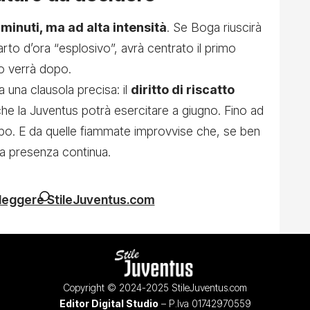
minuti, ma ad alta intensità
. Se Boga riuscirà
arto d’ora “esplosivo”, avrà centrato il primo
to verrà dopo.
 a una clausola precisa: il
diritto di riscatto
che la Juventus potrà esercitare a giugno. Fino ad
ampo. E da quelle fiammate improvvise che, se ben
a presenza continua.
 leggere StileJuventus.com
Copyright © 2024-2025 StileJuventus.com
Editor Digital Studio
– P.Iva 01742970559