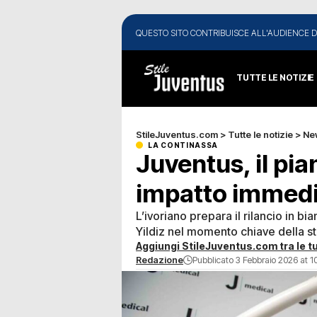
QUESTO SITO CONTRIBUISCE ALL'AUDIENCE D
TUTTE LE NOTIZIE
StileJuventus.com
>
Tutte le notizie
>
Ne
LA CONTINASSA
Juventus, il pia
impatto immed
L’ivoriano prepara il rilancio in bi
Yildiz nel momento chiave della s
Aggiungi StileJuventus.com tra le tu
Redazione
Pubblicato 3 Febbraio 2026 at 1