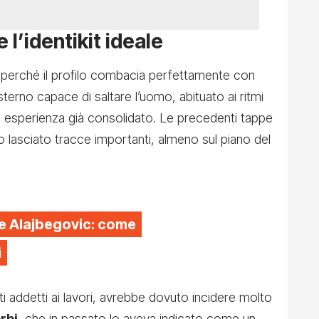
 l’identikit ideale
perché il profilo combacia perfettamente con
sterno capace di saltare l’uomo, abituato ai ritmi
di esperienza già consolidato. Le precedenti tappe
 lasciato tracce importanti, almeno sul piano del
e Alajbegovic: come
i
 addetti ai lavori, avrebbe dovuto incidere molto
rbi
, che in passato lo aveva indicato come un