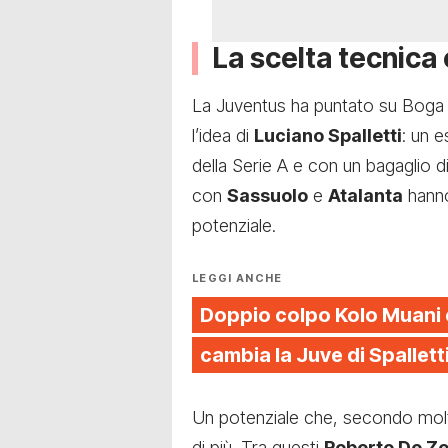
La scelta tecnica e
La Juventus ha puntato su Boga 
l’idea di
Luciano Spalletti
: un e
della Serie A e con un bagaglio 
con
Sassuolo
e
Atalanta
hanno
potenziale.
LEGGI ANCHE
Doppio colpo Kolo Muani 
cambia la Juve di Spallett
Un potenziale che, secondo molti
di più. Tra questi
Roberto De Ze