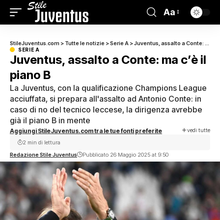
Aa
StileJuventus.com
>
Tutte le notizie
>
Serie A
>
Juventus, assalto a Conte: ma c’è il piano B
SERIE A
Juventus, assalto a Conte: ma c’è il
piano B
La Juventus, con la qualificazione Champions League
acciuffata, si prepara all'assalto ad Antonio Conte: in
caso di no del tecnico leccese, la dirigenza avrebbe
già il piano B in mente
vedi tutte
Aggiungi StileJuventus.com tra le tue fonti preferite
2 min di lettura
Redazione Stile Juventus
Pubblicato 26 Maggio 2025 at 9:50