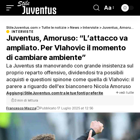
Aa
StileJuventus.com
>
Tutte le notizie
>
News
>
Interviste
>
Juventus, Amoruso: “L’attacco va ampliato. Per Vlahovic il momento di cambiare ambiente”
INTERVISTE
Juventus, Amoruso: “L’attacco va
ampliato. Per Vlahovic il momento
di cambiare ambiente”
La Juventus sta manovrando con grande insistenza sul
proprio reparto offensivo, dividendosi tra possibili
acquisti e questioni spinone come quella di Vlahovic: il
parere a riguardo dell'ex bianconero Nicola Amoruso
vedi tutte
Aggiungi StileJuventus.com tra le tue fonti preferite
3 min di lettura
Francesco Mazza
Pubblicato 17 Luglio 2025 at 12:56