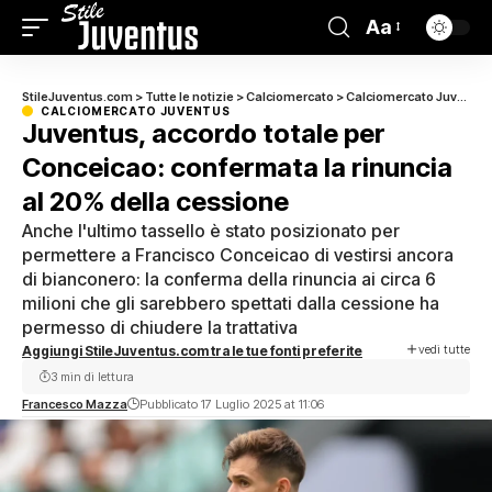
Aa
StileJuventus.com
>
Tutte le notizie
>
Calciomercato
>
Calciomercato Juventus
CALCIOMERCATO JUVENTUS
Juventus, accordo totale per
Conceicao: confermata la rinuncia
al 20% della cessione
Anche l'ultimo tassello è stato posizionato per
permettere a Francisco Conceicao di vestirsi ancora
di bianconero: la conferma della rinuncia ai circa 6
milioni che gli sarebbero spettati dalla cessione ha
permesso di chiudere la trattativa
vedi tutte
Aggiungi StileJuventus.com tra le tue fonti preferite
3 min di lettura
Francesco Mazza
Pubblicato 17 Luglio 2025 at 11:06