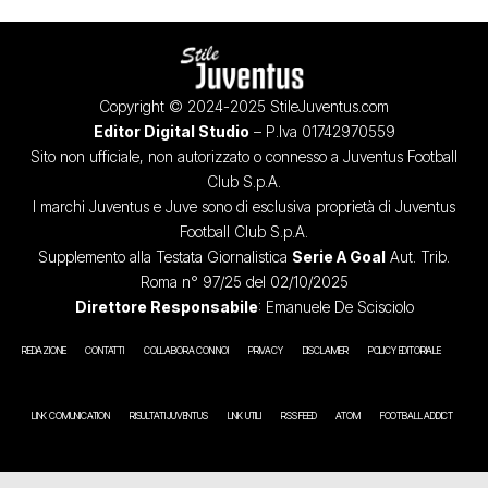
Copyright © 2024-2025 StileJuventus.com
Editor Digital Studio
– P.Iva 01742970559
Sito non ufficiale, non autorizzato o connesso a Juventus Football
Club S.p.A.
I marchi Juventus e Juve sono di esclusiva proprietà di Juventus
Football Club S.p.A.
Supplemento alla Testata Giornalistica
Serie A Goal
Aut. Trib.
Roma n° 97/25 del 02/10/2025
Direttore Responsabile
: Emanuele De Scisciolo
REDAZIONE
CONTATTI
COLLABORA CON NOI
PRIVACY
DISCLAIMER
POLICY EDITORIALE
LINK COMUNICATION
RISULTATI JUVENTUS
LINK UTILI
RSS FEED
ATOM
FOOTBALL ADDICT