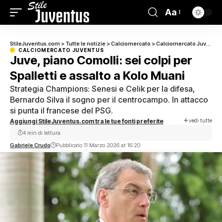
Aa
StileJuventus.com
>
Tutte le notizie
>
Calciomercato
>
Calciomercato Juventus
CALCIOMERCATO JUVENTUS
Juve, piano Comolli: sei colpi per
Spalletti e assalto a Kolo Muani
Strategia Champions: Senesi e Celik per la difesa,
Bernardo Silva il sogno per il centrocampo. In attacco
si punta il francese del PSG.
vedi tutte
Aggiungi StileJuventus.com tra le tue fonti preferite
4 min di lettura
Gabriele Crudo
Pubblicato 11 Marzo 2026 at 16:20