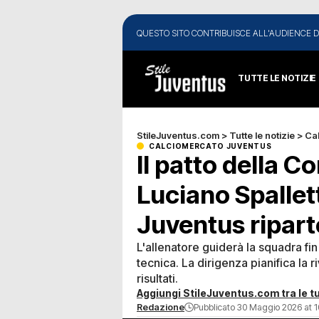
QUESTO SITO CONTRIBUISCE ALL'AUDIENCE D
TUTTE LE NOTIZIE
StileJuventus.com
>
Tutte le notizie
>
Ca
CALCIOMERCATO JUVENTUS
Il patto della C
Luciano Spalletti:
Juventus ripart
L'allenatore guiderà la squadra fin 
tecnica. La dirigenza pianifica la r
risultati.
Aggiungi StileJuventus.com tra le tu
Redazione
Pubblicato 30 Maggio 2026 at 1