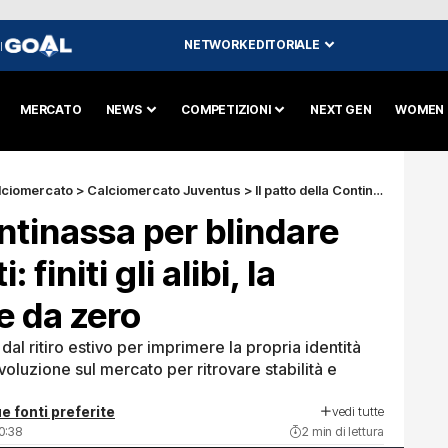
NETWORK EDITORIALE
I
MERCATO
NEWS
COMPETIZIONI
NEXT GEN
WOMEN
lciomercato
>
Calciomercato Juventus
>
Il patto della Continassa per blindare Luciano Spalletti: finiti gli alibi, la Juventus riparte da zero
ontinassa per blindare
 finiti gli alibi, la
e da zero
dal ritiro estivo per imprimere la propria identità
ivoluzione sul mercato per ritrovare stabilità e
vedi tutte
e fonti preferite
0:38
2 min di lettura