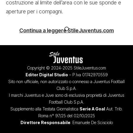
costruzione al limite dell’area con le sue sponde e
aperture per i compagni.
Continua a leggere StileJuventus.com
Copyright © 2024-2025 StileJuventus.com
Editor Digital Studio
– P.Iva 01742970559
Sito non ufficiale, non autorizzato o connesso a Juventus Football
Club S.p.A.
I marchi Juventus e Juve sono di esclusiva proprietà di Juventus
Football Club S.p.A.
Supplemento alla Testata Giornalistica
Serie A Goal
Aut. Trib.
Roma n° 97/25 del 02/10/2025
Direttore Responsabile
: Emanuele De Scisciolo