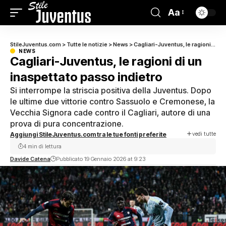
Aa
StileJuventus.com
>
Tutte le notizie
>
News
>
Cagliari-Juventus, le ragioni di un inaspettato passo indietro
NEWS
Cagliari-Juventus, le ragioni di un
inaspettato passo indietro
Si interrompe la striscia positiva della Juventus. Dopo
le ultime due vittorie contro Sassuolo e Cremonese, la
Vecchia Signora cade contro il Cagliari, autore di una
prova di pura concentrazione.
vedi tutte
Aggiungi StileJuventus.com tra le tue fonti preferite
4 min di lettura
Davide Catena
Pubblicato 19 Gennaio 2026 at 9:23