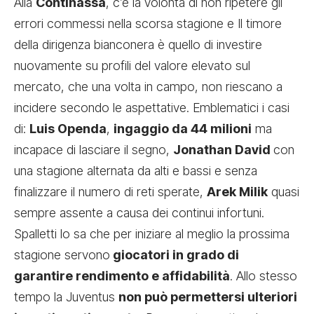
Alla
Continassa
, c’è la volontà di non ripetere gli
errori commessi nella scorsa stagione e Il timore
della dirigenza bianconera è quello di investire
nuovamente su profili del valore elevato sul
mercato, che una volta in campo, non riescano a
incidere secondo le aspettative. Emblematici i casi
di:
Luis Openda
,
ingaggio da 44 milioni
ma
incapace di lasciare il segno,
Jonathan David
con
una stagione alternata da alti e bassi e senza
finalizzare il numero di reti sperate,
Arek Milik
quasi
sempre assente a causa dei continui infortuni.
Spalletti lo sa che per iniziare al meglio la prossima
stagione servono
giocatori in grado di
garantire rendimento e affidabilità
. Allo stesso
tempo la Juventus
non può permettersi ulteriori