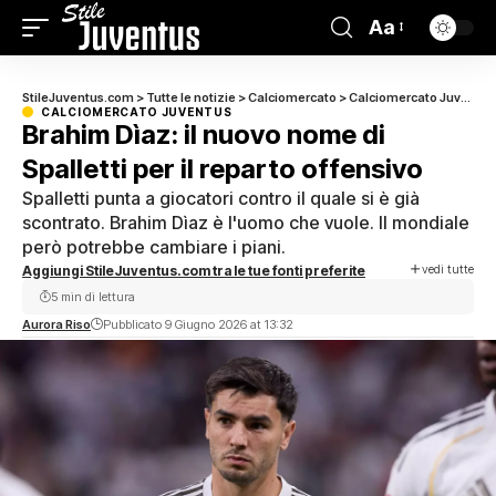
Aa
StileJuventus.com
>
Tutte le notizie
>
Calciomercato
>
Calciomercato Juventus
CALCIOMERCATO JUVENTUS
Brahim Dìaz: il nuovo nome di
Spalletti per il reparto offensivo
Spalletti punta a giocatori contro il quale si è già
scontrato. Brahim Dìaz è l'uomo che vuole. Il mondiale
però potrebbe cambiare i piani.
vedi tutte
Aggiungi StileJuventus.com tra le tue fonti preferite
5 min di lettura
Aurora Riso
Pubblicato 9 Giugno 2026 at 13:32