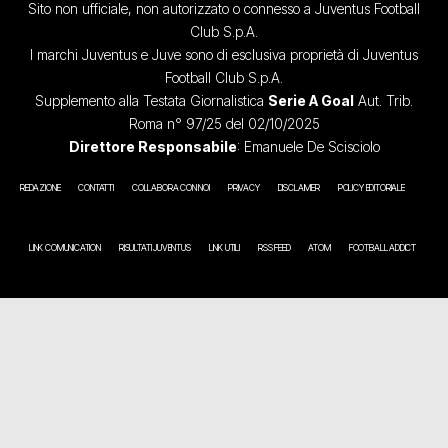
Sito non ufficiale, non autorizzato o connesso a Juventus Football
Club S.p.A.
I marchi Juventus e Juve sono di esclusiva proprietà di Juventus
Football Club S.p.A.
Supplemento alla Testata Giornalistica
Serie A Goal
Aut. Trib.
Roma n° 97/25 del 02/10/2025
Direttore Responsabile
: Emanuele De Scisciolo
REDAZIONE
CONTATTI
COLLABORA CON NOI
PRIVACY
DISCLAIMER
POLICY EDITORIALE
LINK COMUNICATION
RISULTATI JUVENTUS
LINK UTILI
RSS FEED
ATOM
FOOTBALL ADDICT