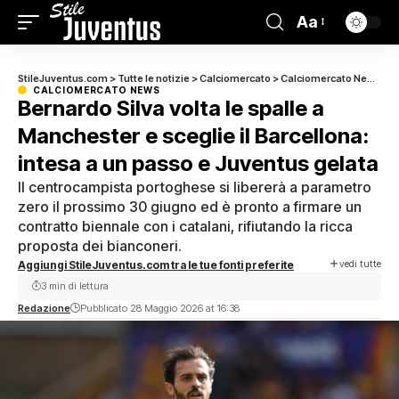
Aa
StileJuventus.com
>
Tutte le notizie
>
Calciomercato
>
Calciomercato News
>
B
CALCIOMERCATO NEWS
Bernardo Silva volta le spalle a
Manchester e sceglie il Barcellona:
intesa a un passo e Juventus gelata
Il centrocampista portoghese si libererà a parametro
zero il prossimo 30 giugno ed è pronto a firmare un
contratto biennale con i catalani, rifiutando la ricca
proposta dei bianconeri.
vedi tutte
Aggiungi StileJuventus.com tra le tue fonti preferite
3 min di lettura
Redazione
Pubblicato 28 Maggio 2026 at 16:38