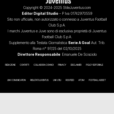
Copyright © 2024-2025 StileJuventus.com
Editor Digital Studio
– P.Iva 01742970559
Sito non ufficiale, non autorizzato o connesso a Juventus Football
Club S.p.A.
I marchi Juventus e Juve sono di esclusiva proprietà di Juventus
Football Club S.p.A.
Supplemento alla Testata Giornalistica
Serie A Goal
Aut. Trib.
Roma n° 97/25 del 02/10/2025
Direttore Responsabile
: Emanuele De Scisciolo
REDAZIONE
CONTATTI
COLLABORA CON NOI
PRIVACY
DISCLAIMER
POLICY EDITORIALE
LINK COMUNICATION
RISULTATI JUVENTUS
LINK UTILI
RSS FEED
ATOM
FOOTBALL ADDICT