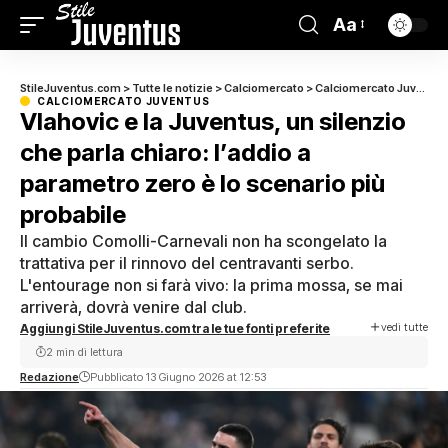
Aa
StileJuventus.com
>
Tutte le notizie
>
Calciomercato
>
Calciomercato Juventus
CALCIOMERCATO JUVENTUS
Vlahovic e la Juventus, un silenzio
che parla chiaro: l’addio a
parametro zero è lo scenario più
probabile
Il cambio Comolli-Carnevali non ha scongelato la
trattativa per il rinnovo del centravanti serbo.
L'entourage non si farà vivo: la prima mossa, se mai
arriverà, dovrà venire dal club.
vedi tutte
Aggiungi StileJuventus.com tra le tue fonti preferite
2 min di lettura
Redazione
Pubblicato 13 Giugno 2026 at 12:53