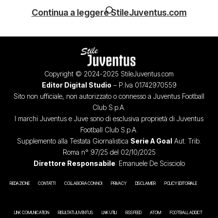
Continua a leggere StileJuventus.com
Copyright © 2024-2025 StileJuventus.com
Editor Digital Studio
– P.Iva 01742970559
Sito non ufficiale, non autorizzato o connesso a Juventus Football
Club S.p.A.
I marchi Juventus e Juve sono di esclusiva proprietà di Juventus
Football Club S.p.A.
Supplemento alla Testata Giornalistica
Serie A Goal
Aut. Trib.
Roma n° 97/25 del 02/10/2025
Direttore Responsabile
: Emanuele De Scisciolo
REDAZIONE
CONTATTI
COLLABORA CON NOI
PRIVACY
DISCLAIMER
POLICY EDITORIALE
LINK COMUNICATION
RISULTATI JUVENTUS
LINK UTILI
RSS FEED
ATOM
FOOTBALL ADDICT