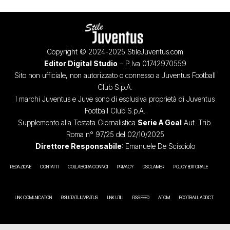
Copyright © 2024-2025 StileJuventus.com
Editor Digital Studio
– P.Iva 01742970559
Sito non ufficiale, non autorizzato o connesso a Juventus Football
Club S.p.A.
I marchi Juventus e Juve sono di esclusiva proprietà di Juventus
Football Club S.p.A.
Supplemento alla Testata Giornalistica
Serie A Goal
Aut. Trib.
Roma n° 97/25 del 02/10/2025
Direttore Responsabile
: Emanuele De Scisciolo
REDAZIONE
CONTATTI
COLLABORA CON NOI
PRIVACY
DISCLAIMER
POLICY EDITORIALE
LINK COMUNICATION
RISULTATI JUVENTUS
LINK UTILI
RSS FEED
ATOM
FOOTBALL ADDICT