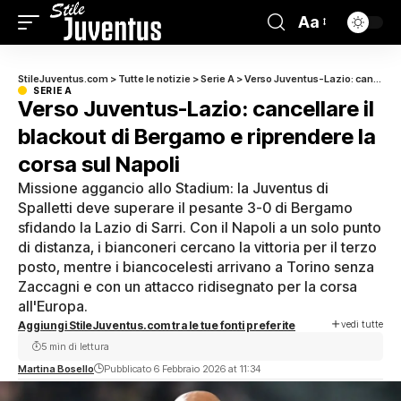
Aa
StileJuventus.com
>
Tutte le notizie
>
Serie A
>
Verso Juventus-Lazio: cancellare il blackout di Bergamo e riprendere la corsa sul Napoli
SERIE A
Verso Juventus-Lazio: cancellare il
blackout di Bergamo e riprendere la
corsa sul Napoli
Missione aggancio allo Stadium: la Juventus di
Spalletti deve superare il pesante 3-0 di Bergamo
sfidando la Lazio di Sarri. Con il Napoli a un solo punto
di distanza, i bianconeri cercano la vittoria per il terzo
posto, mentre i biancocelesti arrivano a Torino senza
Zaccagni e con un attacco ridisegnato per la corsa
all'Europa.
vedi tutte
Aggiungi StileJuventus.com tra le tue fonti preferite
5 min di lettura
Martina Bosello
Pubblicato 6 Febbraio 2026 at 11:34