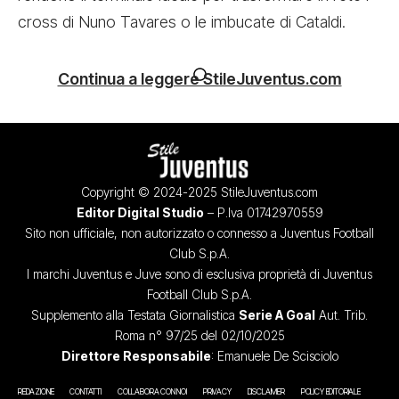
cross di Nuno Tavares o le imbucate di Cataldi.
Continua a leggere StileJuventus.com
Copyright © 2024-2025 StileJuventus.com
Editor Digital Studio
– P.Iva 01742970559
Sito non ufficiale, non autorizzato o connesso a Juventus Football
Club S.p.A.
I marchi Juventus e Juve sono di esclusiva proprietà di Juventus
Football Club S.p.A.
Supplemento alla Testata Giornalistica
Serie A Goal
Aut. Trib.
Roma n° 97/25 del 02/10/2025
Direttore Responsabile
: Emanuele De Scisciolo
REDAZIONE
CONTATTI
COLLABORA CON NOI
PRIVACY
DISCLAIMER
POLICY EDITORIALE