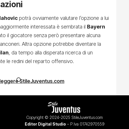
nazioni
lahovic
potrà ovviamente valutare l’opzione a lui
 maggiormente interessata è sembrata il
Bayern
to il giocatore senza però presentare alcuna
bianconeri. Altra opzione potrebbe diventare la
ilan
, da tempo alla disperata ricerca di un
te le redini del reparto offensivo.
 leggere StileJuventus.com
Copyright © 2024-2025 StileJuventus.com
Editor Digital Studio
– P.Iva 01742970559