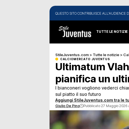
QUESTO SITO CONTRIBUISCE ALL'AUDIENCE D
TUTTE LE NOTIZIE
StileJuventus.com
>
Tutte le notizie
>
Ca
CALCIOMERCATO JUVENTUS
Ultimatum Vlah
pianifica un ult
I bianconeri vogliono vederci chi
sul piatto il suo futuro
Aggiungi StileJuventus.com tra le tu
Giulio De Pino
Pubblicato 27 Maggio 2026 a