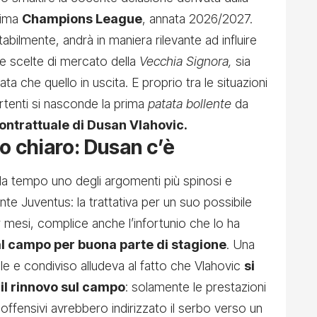
sima
Champions League
, annata 2026/2027.
abilmente, andrà in maniera rilevante ad influire
e scelte di mercato della
Vecchia Signora,
sia
ta che quello in uscita. E proprio tra le situazioni
artenti si nasconde la prima
patata bollente
da
contrattuale di Dusan Vlahovic.
o chiaro: Dusan c’è
 da tempo uno degli argomenti più spinosi e
ente Juventus: la trattativa per un suo possibile
 mesi, complice anche l’infortunio che lo ha
al campo per buona parte di stagione
. Una
ale e condiviso alludeva al fatto che Vlahovic
si
l rinnovo sul campo
: solamente le prestazioni
i offensivi avrebbero indirizzato il serbo verso un