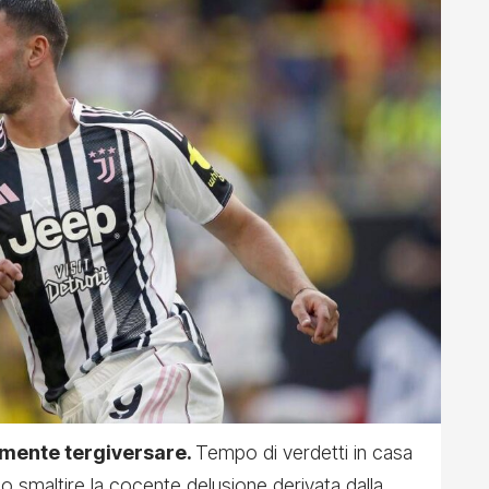
ormente tergiversare.
Tempo di verdetti in casa
o smaltire la cocente delusione derivata dalla