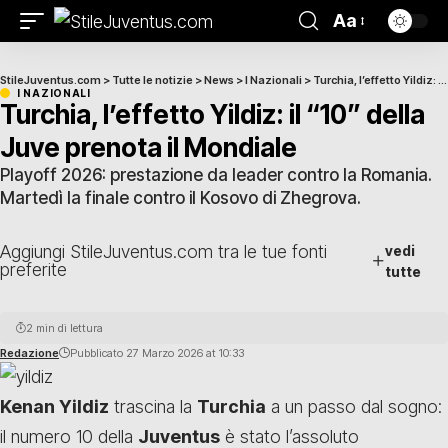
Aa
StileJuventus.com
>
Tutte le notizie
>
News
>
I Nazionali
>
Turchia, l’effetto Yildiz: il “10” della Juve prenota il Mondiale
I NAZIONALI
Turchia, l’effetto Yildiz: il “10” della
Juve prenota il Mondiale
Playoff 2026: prestazione da leader contro la Romania.
Martedì la finale contro il Kosovo di Zhegrova.
Aggiungi StileJuventus.com tra le tue fonti
vedi
preferite
tutte
2 min di lettura
Redazione
Pubblicato 27 Marzo 2026 at 10:33
Kenan Yildiz
trascina la
Turchia
a un passo dal sogno:
il numero 10 della
Juventus
è stato l’assoluto