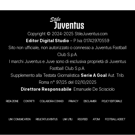
Copyright © 2024-2025 StileJuventus.com
Editor Digital Studio
– P.Iva 01742970559
Sito non ufficiale, non autorizzato o connesso a Juventus Football
Club S.p.A.
I marchi Juventus e Juve sono di esclusiva proprietà di Juventus
Football Club S.p.A.
Supplemento alla Testata Giornalistica
Serie A Goal
Aut. Trib.
Roma n° 97/25 del 02/10/2025
Direttore Responsabile
: Emanuele De Scisciolo
REDAZIONE
CONTATTI
COLLABORA CON NOI
PRIVACY
DISCLAIMER
POLICY EDITORIALE
LINK COMUNICATION
RISULTATI JUVENTUS
LINK UTILI
RSS FEED
ATOM
FOOTBALL ADDICT