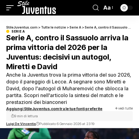
Aa
StileJuventus.com
>
Tutte le notizie
>
Serie A
>
Serie A, contro il Sassuolo arriva la prima vittoria del 2026 per la Juventus: decisivi un autogol, Miretti e David
SERIE A
Serie A, contro il Sassuolo arriva la
prima vittoria del 2026 per la
Juventus: decisivi un autogol,
Miretti e David
Anche la Juventus trova la prima vittoria del suo 2026,
dopo il pareggio di Lecce. A segnare sono Miretti e
David, dopo l'autogol di Muharemović che sblocca la
partita. Scopri nell'articolo la sintesi del match e le
prestazioni dei bianconeri
vedi tutte
Aggiungi StileJuventus.com tra le tue fonti preferite
9 min di lettura
Luigi De Vincentis
Pubblicato 6 Gennaio 2026 at 23:19