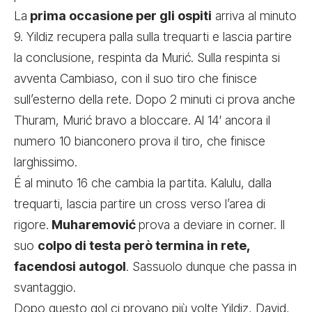
La
prima occasione per gli ospiti
arriva al minuto
9. Yildiz recupera palla sulla trequarti e lascia partire
la conclusione, respinta da Murić. Sulla respinta si
avventa Cambiaso, con il suo tiro che finisce
sull’esterno della rete. Dopo 2 minuti ci prova anche
Thuram, Murić bravo a bloccare. Al 14′ ancora il
numero 10 bianconero prova il tiro, che finisce
larghissimo.
É al minuto 16 che cambia la partita. Kalulu, dalla
trequarti, lascia partire un cross verso l’area di
rigore.
Muharemović
prova a deviare in corner. Il
suo
colpo di testa però termina in rete,
facendosi autogol
. Sassuolo dunque che passa in
svantaggio.
Dopo questo gol ci provano più volte Yildiz, David,