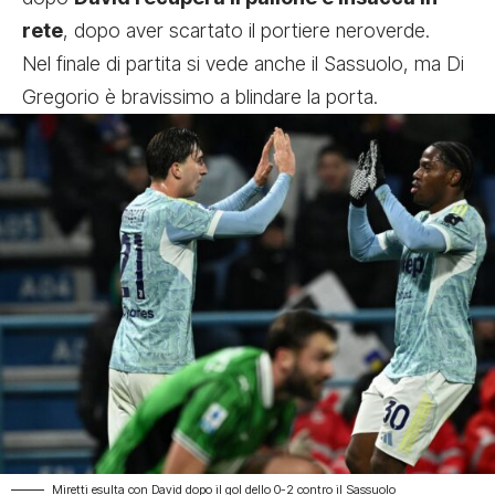
rete
, dopo aver scartato il portiere neroverde.
Nel finale di partita si vede anche il Sassuolo, ma Di
Gregorio è bravissimo a blindare la porta.
Miretti esulta con David dopo il gol dello 0-2 contro il Sassuolo