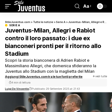
Aa
StileJuventus.com
>
Tutte le notizie
>
Serie A
>
Juventus-Milan, Allegri e Rabiot contro il loro passato: i due ex bianconeri pronti per il ritorno allo Stadium
SERIE A
Juventus-Milan, Allegri e Rabiot
contro il loro passato: i due ex
bianconeri pronti per il ritorno allo
Stadium
Scopri la storia bianconera di Adrien Rabiot e
Massimiliano Allegri, che domenica sfideranno la
Juventus allo Stadium con la maglietta del Milan
vedi tutte
Aggiungi StileJuventus.com tra le tue fonti preferite
4 min di lettura
Luigi De Vincentis
Pubblicato 29 Settembre 2025 at 21:43