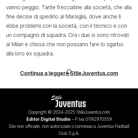
vanno peggio. Tante frecciatine alla società, che alla
fine decise di spedirlo al Marsiglia, dove anche lì
ebbe problemi con la società, con il tecnico e con
un compagno di squadra
.
Ora i due si sono ritrovati
al Milan
e chissà che non possano fare lo sgarbo
alla loro ex squadra.
Continua a leggere StileJuventus.com
Copyright © 2024-2025 StileJuventus.com
Editor Digital Studio
– P.Iva 01742970559
Sito non ufficiale, non autorizzato o connesso a Juventus Football
Club S.p.A.