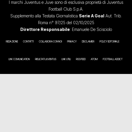
I marchi Juventus e Juve sono di esclusiva proprietà di Juventus
Football Club S.p.A.
Supplemento alla Testata Giornalistica
Serie A Goal
Aut. Trib.
Roma n° 97/25 del 02/10/2025
Direttore Responsabile
: Emanuele De Scisciolo
REDAZIONE
CONTATTI
COLLABORA CON NOI
PRIVACY
DISCLAIMER
POLICY EDITORIALE
LINK COMUNICATION
RISULTATI JUVENTUS
LINK UTILI
RSS FEED
ATOM
FOOTBALL ADDICT