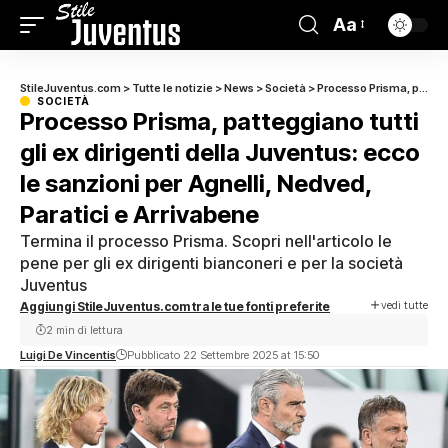
Aa
StileJuventus.com
>
Tutte le notizie
>
News
>
Società
>
Processo Prisma, patteggiano tutti gli ex dirigenti della Juventus: ecco le sanzioni per Agnelli, Nedved, Paratici e Arrivabene
SOCIETÀ
Processo Prisma, patteggiano tutti
gli ex dirigenti della Juventus: ecco
le sanzioni per Agnelli, Nedved,
Paratici e Arrivabene
Termina il processo Prisma. Scopri nell'articolo le
pene per gli ex dirigenti bianconeri e per la società
Juventus
vedi tutte
Aggiungi StileJuventus.com tra le tue fonti preferite
2 min di lettura
Luigi De Vincentis
Pubblicato 22 Settembre 2025 at 15:50