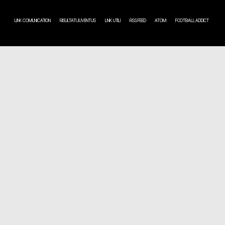
LINK COMUNICATION
RISULTATI JUVENTUS
LINK UTILI
RSS FEED
ATOM
FOOTBALL ADDICT