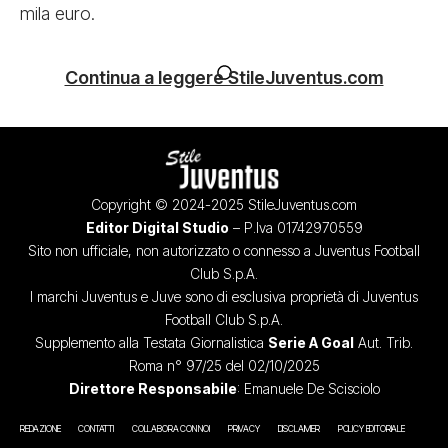
mila euro.
Continua a leggere StileJuventus.com
Copyright © 2024-2025 StileJuventus.com
Editor Digital Studio
– P.Iva 01742970559
Sito non ufficiale, non autorizzato o connesso a Juventus Football
Club S.p.A.
I marchi Juventus e Juve sono di esclusiva proprietà di Juventus
Football Club S.p.A.
Supplemento alla Testata Giornalistica
Serie A Goal
Aut. Trib.
Roma n° 97/25 del 02/10/2025
Direttore Responsabile
: Emanuele De Scisciolo
REDAZIONE
CONTATTI
COLLABORA CON NOI
PRIVACY
DISCLAIMER
POLICY EDITORIALE