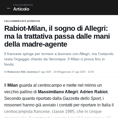
STILEJUVENTUS
←
Articolo
CALCIOMERCATO JUVENTUS
Rabiot-Milan, il sogno di Allegri:
ma la trattativa passa dalle mani
della madre-agente
Il francese spinge per tornare a lavorare con Allegri, ma l’ostacolo
resta l’ingaggio chiesto da Veronique. Il Milan ci prova fino in
fondo.
Di
Redazione Stile Juventus
27 ago 2025 · 10:05
Aggiornato 27 ago 2025 · 10:05
Il
Milan
guarda al centrocampo e mette nel mirino un
vecchio pallino di
Massimiliano Allegri
:
Adrien Rabiot
.
Secondo quanto riportato dalla
Gazzetta dello Sport
, i
rossoneri hanno già avviato i contatti per riportare in Italia il
centrocampista francese, classe 1995, che in cinque