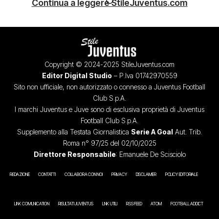
Continua a leggere StileJuventus.com
Copyright © 2024-2025 StileJuventus.com
Editor Digital Studio
– P.Iva 01742970559
Sito non ufficiale, non autorizzato o connesso a Juventus Football
Club S.p.A.
I marchi Juventus e Juve sono di esclusiva proprietà di Juventus
Football Club S.p.A.
Supplemento alla Testata Giornalistica
Serie A Goal
Aut. Trib.
Roma n° 97/25 del 02/10/2025
Direttore Responsabile
: Emanuele De Scisciolo
REDAZIONE
CONTATTI
COLLABORA CON NOI
PRIVACY
DISCLAIMER
POLICY EDITORIALE
LINK COMUNICATION
RISULTATI JUVENTUS
LINK UTILI
RSS FEED
ATOM
FOOTBALL ADDICT