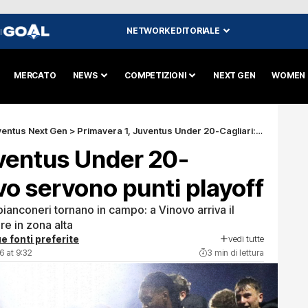
NETWORK EDITORIALE
I
MERCATO
NEWS
COMPETIZIONI
NEXT GEN
WOMEN
ventus Next Gen
>
Primavera 1, Juventus Under 20-Cagliari: a Vinovo servono punti playoff
uventus Under 20-
vo servono punti playoff
 bianconeri tornano in campo: a Vinovo arriva il
re in zona alta
vedi tutte
e fonti preferite
6 at 9:32
3 min di lettura