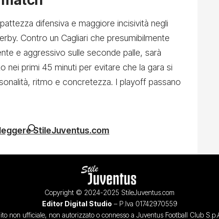
attezza difensiva e maggiore incisività negli
 derby. Contro un Cagliari che presumibilmente
nte e aggressivo sulle seconde palle, sarà
o nei primi 45 minuti per evitare che la gara si
onalità, ritmo e concretezza. I playoff passano
 leggere StileJuventus.com
Copyright © 2024-2025 StileJuventus.com
Editor Digital Studio
– P.Iva 01742970559
ito non ufficiale, non autorizzato o connesso a Juventus Football Club S.p.