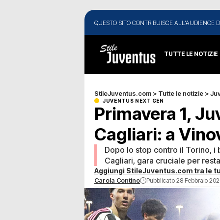
QUESTO SITO CONTRIBUISCE ALL'AUDIENCE D
TUTTE LE NOTIZIE
StileJuventus.com
>
Tutte le notizie
>
Ju
JUVENTUS NEXT GEN
Primavera 1, J
Cagliari: a Vino
Dopo lo stop contro il Torino, i
Cagliari, gara cruciale per resta
Aggiungi StileJuventus.com tra le tu
Carola Contino
Pubblicato 28 Febbraio 202