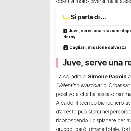
obiettivi molto diversi ma la stes
Si parla di ...
Juve, serve una reazione dopo
derby
Cagliari, missione salvezza
Juve, serve una r
La squadra di
Simone Padoin
ar
“Valentino Mazzola”
di Orbassan
positivo e che ha lasciato ramma
A caldo, il tecnico bianconero a
d’arresto può starci nel percorso
riconoscendo il dispiacere per av
gruppo, però, rimane totale, fort