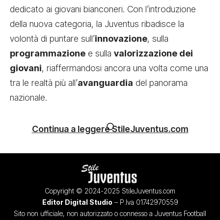
dedicato ai giovani bianconeri. Con l’introduzione
della nuova categoria, la Juventus ribadisce la
volontà di puntare sull’
innovazione
, sulla
programmazione
e sulla
valorizzazione dei
giovani
, riaffermandosi ancora una volta come una
tra le realtà più all’
avanguardia
del panorama
nazionale.
Continua a leggere StileJuventus.com
Copyright © 2024-2025 StileJuventus.com
Editor Digital Studio
– P.Iva 01742970559
Sito non ufficiale, non autorizzato o connesso a Juventus Football