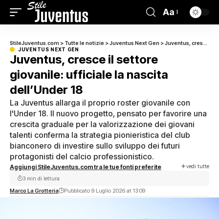
Aa
StileJuventus.com
>
Tutte le notizie
>
Juventus Next Gen
>
Juventus, cresce il settore giovanile: ufficiale la nascita dell’Under 18
JUVENTUS NEXT GEN
Juventus, cresce il settore
giovanile: ufficiale la nascita
dell’Under 18
La Juventus allarga il proprio roster giovanile con
l'Under 18. Il nuovo progetto, pensato per favorire una
crescita graduale per la valorizzazione dei giovani
talenti conferma la strategia pionieristica del club
bianconero di investire sullo sviluppo dei futuri
protagonisti del calcio professionistico.
vedi tutte
Aggiungi StileJuventus.com tra le tue fonti preferite
3 min di lettura
Marco La Grotteria
Pubblicato 9 Luglio 2026 at 13:09