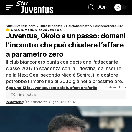
Aa
StileJuventus.com
>
Tutte le notizie
>
Calciomercato
>
Calciomercato Juventus
CALCIOMERCATO JUVENTUS
Juventus, Okolo a un passo: domani
l’incontro che può chiudere l’affare
a parametro zero
Il club bianconero punta con decisione l'attaccante
classe 2007 in scadenza con la Triestina, da inserire
nella Next Gen: secondo Nicolò Schira, il giocatore
potrebbe firmare fino al 2030 già nelle prossime ore.
vedi tutte
Aggiungi StileJuventus.com tra le tue fonti preferite
2 min di lettura
Redazione
Pubblicato 28 Giugno 2026 at 14:16