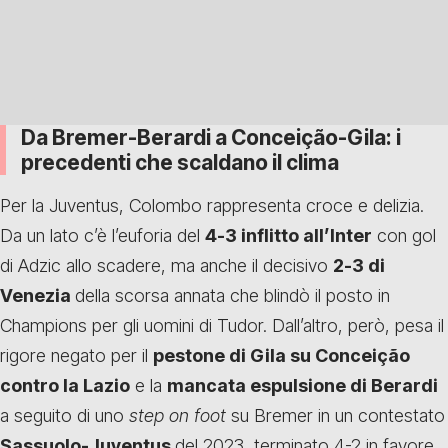
Da Bremer-Berardi a Conceição-Gila: i
precedenti che scaldano il clima
Per la Juventus, Colombo rappresenta croce e delizia.
Da un lato c’è l’euforia del
4-3 inflitto all’Inter
con gol
di Adzic allo scadere, ma anche il decisivo
2-3 di
Venezia
della scorsa annata che blindò il posto in
Champions per gli uomini di Tudor. Dall’altro, però, pesa il
rigore negato per il
pestone di Gila su Conceição
contro la Lazio
e la
mancata espulsione di Berardi
a seguito di uno
step on foot
su Bremer in un contestato
Sassuolo-Juventus
del 2023, terminato 4-2 in favore