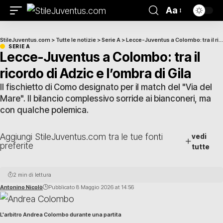
Aa
StileJuventus.com
>
Tutte le notizie
>
Serie A
>
Lecce-Juventus a Colombo: tra il ricordo di Adzic e l’ombra di Gila
SERIE A
Lecce-Juventus a Colombo: tra il
ricordo di Adzic e l’ombra di Gila
Il fischietto di Como designato per il match del "Via del
Mare". Il bilancio complessivo sorride ai bianconeri, ma
con qualche polemica.
Aggiungi StileJuventus.com tra le tue fonti
vedi
preferite
tutte
2 min di lettura
Antonino Nicolò
Pubblicato 8 Maggio 2026 at 14:56
L'arbitro Andrea Colombo durante una partita