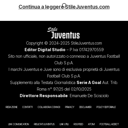
Continua a leggere StileJuventus.com
Copyright © 2024-2025 StileJuventus.com
Editor Digital Studio
– P.Iva 01742970559
Sito non ufficiale, non autorizzato o connesso a Juventus Football
Club S.p.A.
I marchi Juventus e Juve sono di esclusiva proprietà di Juventus
Football Club S.p.A.
Supplemento alla Testata Giornalistica
Serie A Goal
Aut. Trib.
Roma n° 97/25 del 02/10/2025
Direttore Responsabile
: Emanuele De Scisciolo
REDAZIONE
CONTATTI
COLLABORA CON NOI
PRIVACY
DISCLAIMER
POLICY EDITORIALE
LINK COMUNICATION
RISULTATI JUVENTUS
LINK UTILI
RSS FEED
ATOM
FOOTBALL ADDICT