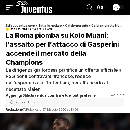
Aa
StileJuventus.com
>
Tutte le notizie
>
Calciomercato
>
Calciomercato News
>
L
CALCIOMERCATO NEWS
La Roma piomba su Kolo Muani:
l’assalto per l’attacco di Gasperini
accende il mercato della
Champions
La dirigenza giallorossa pianifica un'offerta ufficiale al
PSG per il centravanti francese, reduce
dall'esperienza al Tottenham, per affiancarlo al
riscattato Malen.
vedi tutte
Aggiungi StileJuventus.com tra le tue fonti preferite
3 min di lettura
Redazione
Pubblicato 27 Maggio 2026 at 13:56