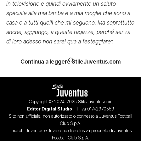
in televisione e quindi ovviamente un saluto
speciale alla mia bimba e a mia moglie che sono a
casa e a tutti quelli che mi seguono. Ma soprattutto
anche, aggiungo, a queste ragazze, perché senza
di loro adesso non sarei qua a festeggiare”.
Continua a leggere StileJuventus.com
Copyright © 2024-2025 StileJuventus.com
Editor Digital Studio
– P.Iva 01742970559
Sito non ufficiale, non autorizzato o connesso a Juventus Football
Club S.p.A.
I marchi Juventus e Juve sono di esclusiva proprietà di Juventus
Football Club S.p.A.