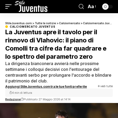
Aa
StileJuventus.com
>
Tutte le notizie
>
Calciomercato
>
Calciomercato Juventus
CALCIOMERCATO JUVENTUS
La Juventus apre il tavolo per il
rinnovo di Vlahovic: il piano di
Comolli tra cifre da far quadrare e
lo spettro del parametro zero
La dirigenza bianconera avvierà nelle prossime
settimane i colloqui decisivi con l'entourage del
centravanti serbo per prolungare l'accordo e blindare
il patrimonio del club.
vedi tutte
Aggiungi StileJuventus.com tra le tue fonti preferite
4 min di lettura
Redazione
Pubblicato 27 Maggio 2026 at 14:14