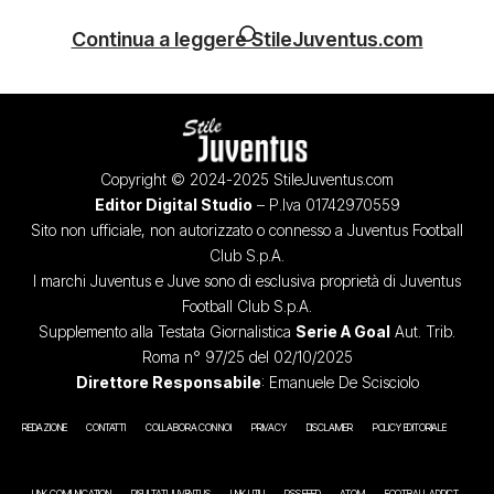
Continua a leggere StileJuventus.com
Copyright © 2024-2025 StileJuventus.com
Editor Digital Studio
– P.Iva 01742970559
Sito non ufficiale, non autorizzato o connesso a Juventus Football
Club S.p.A.
I marchi Juventus e Juve sono di esclusiva proprietà di Juventus
Football Club S.p.A.
Supplemento alla Testata Giornalistica
Serie A Goal
Aut. Trib.
Roma n° 97/25 del 02/10/2025
Direttore Responsabile
: Emanuele De Scisciolo
REDAZIONE
CONTATTI
COLLABORA CON NOI
PRIVACY
DISCLAIMER
POLICY EDITORIALE
LINK COMUNICATION
RISULTATI JUVENTUS
LINK UTILI
RSS FEED
ATOM
FOOTBALL ADDICT