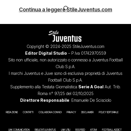
Continua a leggere StileJuventus.com
Copyright © 2024-2025 StileJuventus.com
Editor Digital Studio
– P.Iva 01742970559
Sito non ufficiale, non autorizzato o connesso a Juventus Football
Club S.p.A.
I marchi Juventus e Juve sono di esclusiva proprietà di Juventus
Football Club S.p.A.
Supplemento alla Testata Giornalistica
Serie A Goal
Aut. Trib.
Roma n° 97/25 del 02/10/2025
Direttore Responsabile
: Emanuele De Scisciolo
REDAZIONE
CONTATTI
COLLABORA CON NOI
PRIVACY
DISCLAIMER
POLICY EDITORIALE
LINK COMUNICATION
RISULTATI JUVENTUS
LINK UTILI
RSS FEED
ATOM
FOOTBALL ADDICT