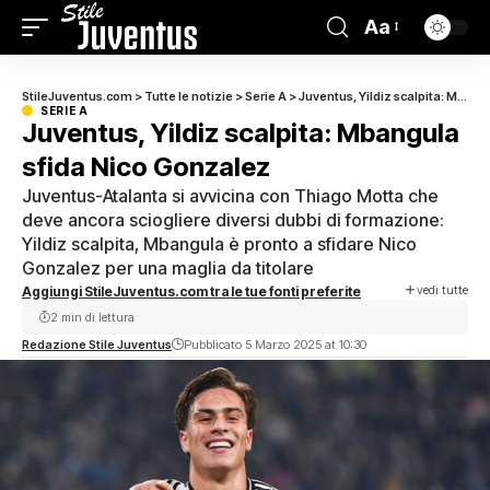
Aa
StileJuventus.com
>
Tutte le notizie
>
Serie A
>
Juventus, Yildiz scalpita: Mbangula sfida Nico Gonzalez
SERIE A
Juventus, Yildiz scalpita: Mbangula
sfida Nico Gonzalez
Juventus-Atalanta si avvicina con Thiago Motta che
deve ancora sciogliere diversi dubbi di formazione:
Yildiz scalpita, Mbangula è pronto a sfidare Nico
Gonzalez per una maglia da titolare
vedi tutte
Aggiungi StileJuventus.com tra le tue fonti preferite
2 min di lettura
Redazione Stile Juventus
Pubblicato 5 Marzo 2025 at 10:30