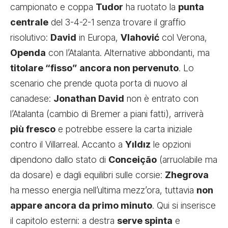
campionato e coppa
Tudor
ha ruotato la
punta
centrale
del 3-4-2-1 senza trovare il graffio
risolutivo:
David
in Europa,
Vlahović
col Verona,
Openda
con l’Atalanta. Alternative abbondanti, ma
titolare “fisso” ancora non pervenuto
. Lo
scenario che prende quota porta di nuovo al
canadese:
Jonathan David
non è entrato con
l’Atalanta (cambio di Bremer a piani fatti), arriverà
più fresco
e potrebbe essere la carta iniziale
contro il Villarreal. Accanto a
Yıldız
le opzioni
dipendono dallo stato di
Conceição
(arruolabile ma
da dosare) e dagli equilibri sulle corsie:
Zhegrova
ha messo energia nell’ultima mezz’ora, tuttavia
non
appare ancora da primo minuto
. Qui si inserisce
il capitolo esterni: a destra
serve spinta
e