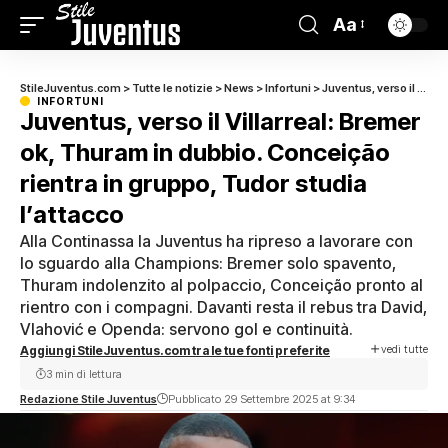
Aa
StileJuventus.com
>
Tutte le notizie
>
News
>
Infortuni
>
Juventus, verso il Villarreal: Bremer ok, Thuram in dubbio. Conceição rientra in gruppo, Tudor studia l’attacco
INFORTUNI
Juventus, verso il Villarreal: Bremer
ok, Thuram in dubbio. Conceição
rientra in gruppo, Tudor studia
l’attacco
Alla Continassa la Juventus ha ripreso a lavorare con
lo sguardo alla Champions: Bremer solo spavento,
Thuram indolenzito al polpaccio, Conceição pronto al
rientro con i compagni. Davanti resta il rebus tra David,
Vlahović e Openda: servono gol e continuità.
vedi tutte
Aggiungi StileJuventus.com tra le tue fonti preferite
3 min di lettura
Redazione Stile Juventus
Pubblicato 29 Settembre 2025 at 9:34