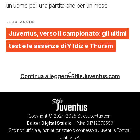
un uomo per una partita che per un mese.
LEGGI ANCHE
Juventus, verso il campionato: gli ultimi
test e le assenze di Yildiz e Thuram
Continua a leggere StileJuventus.com
Copyright © 2024-2025 StileJuventus.com
Editor Digital Studio
– P.Iva 01742970559
Sito non ufficiale, non autorizzato o connesso a Juventus Football
Club S.p.A.