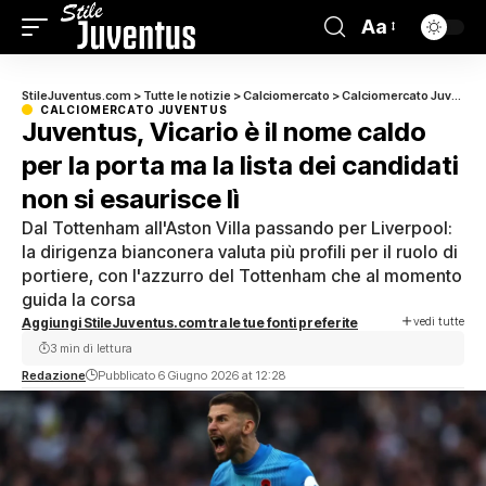
Aa
StileJuventus.com
>
Tutte le notizie
>
Calciomercato
>
Calciomercato Juventus
CALCIOMERCATO JUVENTUS
Juventus, Vicario è il nome caldo
per la porta ma la lista dei candidati
non si esaurisce lì
Dal Tottenham all'Aston Villa passando per Liverpool:
la dirigenza bianconera valuta più profili per il ruolo di
portiere, con l'azzurro del Tottenham che al momento
guida la corsa
vedi tutte
Aggiungi StileJuventus.com tra le tue fonti preferite
3 min di lettura
Redazione
Pubblicato 6 Giugno 2026 at 12:28