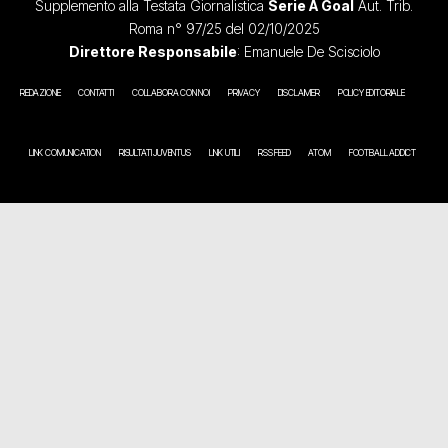
Supplemento alla Testata Giornalistica
Serie A Goal
Aut. Trib.
Roma n° 97/25 del 02/10/2025
Direttore Responsabile
: Emanuele De Scisciolo
REDAZIONE
CONTATTI
COLLABORA CON NOI
PRIVACY
DISCLAIMER
POLICY EDITORIALE
LINK COMUNICATION
RISULTATI JUVENTUS
LINK UTILI
RSS FEED
ATOM
FOOTBALL ADDICT