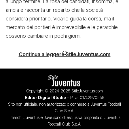
a lungo termine. La rosa dei candidati, insomma, è
ampia e racconta un reparto che la società
considera prioritario. Vicario guida la corsa, ma il
mercato dei portieri è imprevedibile e le gerarchie
possono cambiare in pochi giorni.
Continua a leggere StileJuventus.com
Copyright © 2024-2025 StileJuventus.com
Editor Digital Studio
– P.Iva 01742970559
Sito non ufficiale, non autorizzato o connesso a Juventus Football
Club S.p.A.
I marchi Juventus e Juve sono di esclusiva proprietà di Juventus
Football Club S.p.A.