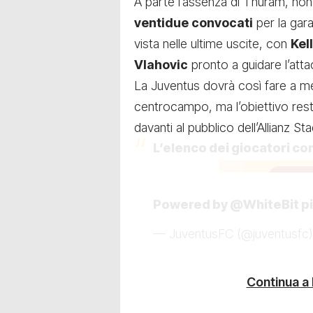
A parte l’assenza di Thuram, non ci
ventidue convocati
per la gara
vista nelle ultime uscite, con
Kel
Vlahovic
pronto a guidare l’atta
La Juventus dovrà così fare a m
centrocampo, ma l’obiettivo res
davanti al pubblico dell’Allianz 
L’elenco dei giocatori co
Powered by
@WhiteBit
p
— JuventusFC (@juventusfc
Continua a