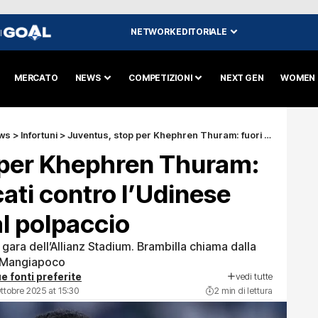
NETWORK EDITORIALE
I
MERCATO
NEWS
COMPETIZIONI
NEXT GEN
WOMEN
ws
>
Infortuni
>
Juventus, stop per Khephren Thuram: fuori dai convocati contro l’Udinese per un fastidio al polpaccio
 per Khephren Thuram:
cati contro l’Udinese
al polpaccio
 gara dell’Allianz Stadium. Brambilla chiama dalla
e Mangiapoco
vedi tutte
e fonti preferite
ttobre 2025 at 15:30
2 min di lettura