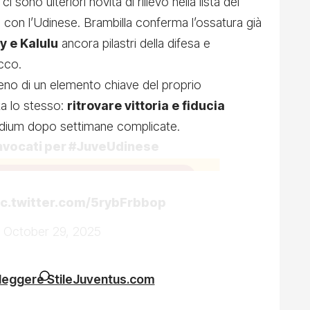
 sono ulteriori novità di rilievo nella lista dei
 con l’Udinese. Brambilla conferma l’ossatura già
ly e Kalulu
ancora pilastri della difesa e
cco.
eno di un elemento chiave del proprio
ta lo stesso:
ritrovare vittoria e fiducia
Stadium dopo settimane complicate.
nvocati per
#JuveUdinese
ic.twitter.com/5rybFrbbop
)
October 29, 2025
 leggere StileJuventus.com