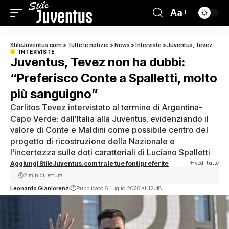
Aa
StileJuventus.com
>
Tutte le notizie
>
News
>
Interviste
>
Juventus, Tevez non ha dubbi: “Preferisco Conte a Spalletti, molto più sanguigno”
INTERVISTE
Juventus, Tevez non ha dubbi:
“Preferisco Conte a Spalletti, molto
più sanguigno”
Carlitos Tevez intervistato al termine di Argentina-
Capo Verde: dall'Italia alla Juventus, evidenziando il
valore di Conte e Maldini come possibile centro del
progetto di ricostruzione della Nazionale e
l'incertezza sulle doti caratteriali di Luciano Spalletti
vedi tutte
Aggiungi StileJuventus.com tra le tue fonti preferite
2 min di lettura
Leonardo Gianlorenzi
Pubblicato 6 Luglio 2026 at 12:48