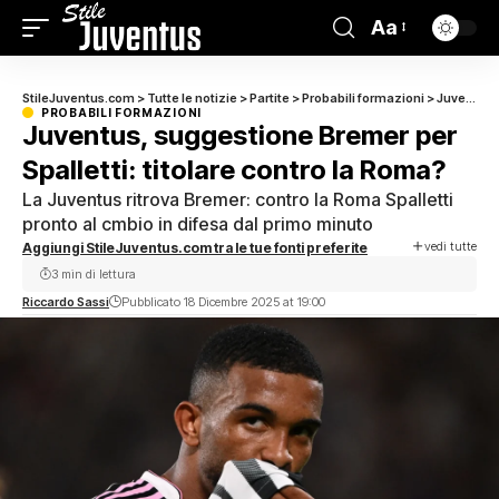
Aa
StileJuventus.com
>
Tutte le notizie
>
Partite
>
Probabili formazioni
>
Juventus, suggestione Bremer per Spalletti: titolare contro la Roma?
PROBABILI FORMAZIONI
Juventus, suggestione Bremer per
Spalletti: titolare contro la Roma?
La Juventus ritrova Bremer: contro la Roma Spalletti
pronto al cmbio in difesa dal primo minuto
vedi tutte
Aggiungi StileJuventus.com tra le tue fonti preferite
3 min di lettura
Riccardo Sassi
Pubblicato 18 Dicembre 2025 at 19:00