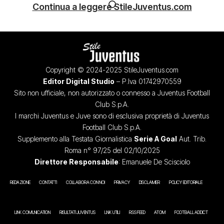
Continua a leggere StileJuventus.com
Copyright © 2024-2025 StileJuventus.com
Editor Digital Studio
– P.Iva 01742970559
Sito non ufficiale, non autorizzato o connesso a Juventus Football
Club S.p.A.
I marchi Juventus e Juve sono di esclusiva proprietà di Juventus
Football Club S.p.A.
Supplemento alla Testata Giornalistica
Serie A Goal
Aut. Trib.
Roma n° 97/25 del 02/10/2025
Direttore Responsabile
: Emanuele De Scisciolo
REDAZIONE
CONTATTI
COLLABORA CON NOI
PRIVACY
DISCLAIMER
POLICY EDITORIALE
LINK COMUNICATION
RISULTATI JUVENTUS
LINK UTILI
RSS FEED
ATOM
FOOTBALL ADDICT