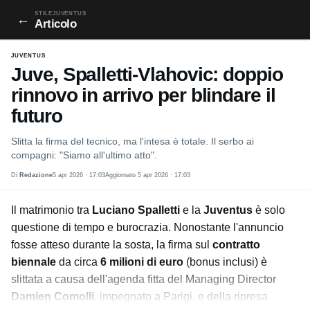
STILEJUVENTUS
←
Articolo
JUVENTUS
Juve, Spalletti-Vlahovic: doppio
rinnovo in arrivo per blindare il
futuro
Slitta la firma del tecnico, ma l'intesa è totale. Il serbo ai
compagni: "Siamo all'ultimo atto".
Di
Redazione
5 apr 2026 · 17:03
Aggiornato 5 apr 2026 · 17:03
Il matrimonio tra
Luciano Spalletti
e la
Juventus
è solo
questione di tempo e burocrazia. Nonostante l'annuncio
fosse atteso durante la sosta, la firma sul
contratto
biennale
da circa
6 milioni di euro
(bonus inclusi) è
slittata a causa dell'agenda fitta del Managing Director
Damien Comolli
, impegnato a Parigi, e della ripresa