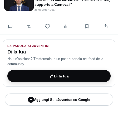
Chiellini no alla nazionale: "Felice alla Juve,
successione la conferma dell'allenatore e quella del suo
supporto a Carnevali"
centravanti di riferimento per dare stabilità all'ambiente e gettare
28 lug 2026 · 14:53
le basi della programmazione 2026/27. Con l'intesa di principio
già raggiunta su entrambi i fronti, i tifosi bianconeri attendono
solo l'ufficialità di un doppio rinnovo che garantirebbe continuità
tecnica e competitività per il prossimo ciclo.
LA PAROLA AI JUVENTINI
Dì la tua
Hai un’opinione? Trasformala in un post e portala nel feed della
community.
Dì la tua
+
Aggiungi StileJuventus su Google