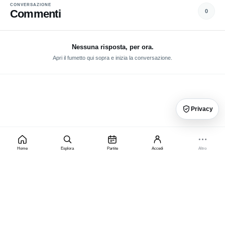
CONVERSAZIONE
Commenti
0
Nessuna risposta, per ora.
Apri il fumetto qui sopra e inizia la conversazione.
Privacy
Home
Esplora
Partite
Accedi
Altro
×
PRIVACY, PUBBLICITÀ E PREMIUM
Gratis con pubblicità o