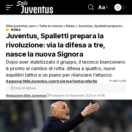
Aa
StileJuventus.com
>
Tutte le notizie
>
News
>
Juventus, Spalletti prepara la rivoluzione: via la difesa a tre, nasce la nuova Signora
NEWS
Juventus, Spalletti prepara la
rivoluzione: via la difesa a tre,
nasce la nuova Signora
Dopo aver stabilizzato il gruppo, il tecnico bianconero
è pronto al cambio di rotta: difesa a quattro, nuovi
equilibri tattici e un piano per rilanciare l’attacco.
vedi tutte
Aggiungi StileJuventus.com tra le tue fonti preferite
3 min di lettura
Redazione Stile Juventus
Pubblicato 10 Novembre 2025 at 14:38