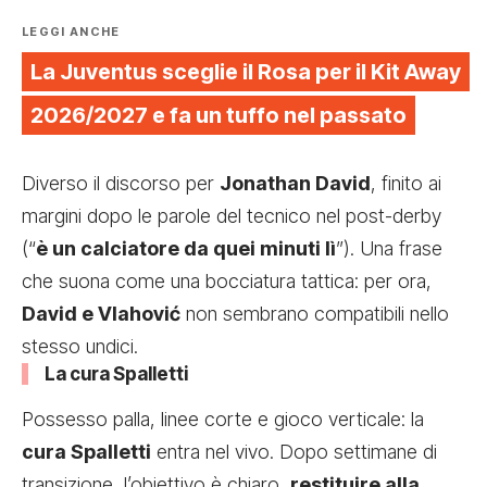
LEGGI ANCHE
La Juventus sceglie il Rosa per il Kit Away
2026/2027 e fa un tuffo nel passato
Diverso il discorso per
Jonathan David
, finito ai
margini dopo le parole del tecnico nel post-derby
(“
è un calciatore da quei minuti lì
”). Una frase
che suona come una bocciatura tattica: per ora,
David e Vlahović
non sembrano compatibili nello
stesso undici.
La cura Spalletti
Possesso palla, linee corte e gioco verticale: la
cura Spalletti
entra nel vivo. Dopo settimane di
transizione, l’obiettivo è chiaro,
restituire alla