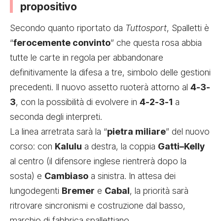
propositivo
Secondo quanto riportato da
Tuttosport
, Spalletti è
“
ferocemente convinto
” che questa rosa abbia
tutte le carte in regola per abbandonare
definitivamente la difesa a tre, simbolo delle gestioni
precedenti. Il nuovo assetto ruoterà attorno al
4-3-
3
, con la possibilità di evolvere in
4-2-3-1
a
seconda degli interpreti.
La linea arretrata sarà la “
pietra miliare
” del nuovo
corso: con
Kalulu
a destra, la coppia
Gatti–Kelly
al centro (il difensore inglese rientrerà dopo la
sosta) e
Cambiaso
a sinistra. In attesa dei
lungodegenti
Bremer
e
Cabal
, la priorità sarà
ritrovare sincronismi e costruzione dal basso,
marchio di fabbrica spallettiano.