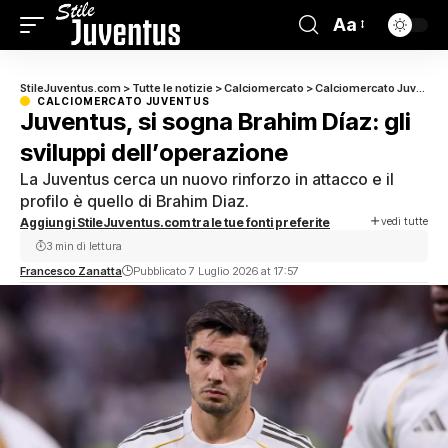
Aa
StileJuventus.com
>
Tutte le notizie
>
Calciomercato
>
Calciomercato Juventus
CALCIOMERCATO JUVENTUS
Juventus, si sogna Brahim Díaz: gli
sviluppi dell’operazione
La Juventus cerca un nuovo rinforzo in attacco e il
profilo è quello di Brahim Diaz.
vedi tutte
Aggiungi StileJuventus.com tra le tue fonti preferite
3 min di lettura
Francesco Zanatta
Pubblicato 7 Luglio 2026 at 17:57