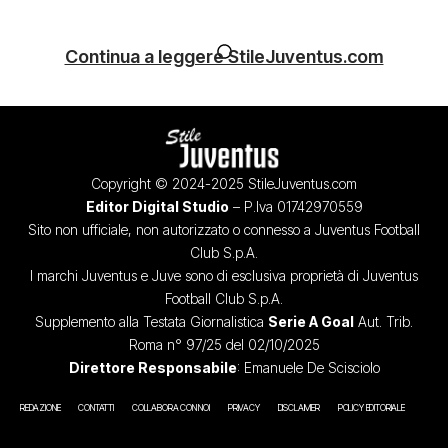
Continua a leggere StileJuventus.com
Copyright © 2024-2025 StileJuventus.com
Editor Digital Studio
– P.Iva 01742970559
Sito non ufficiale, non autorizzato o connesso a Juventus Football
Club S.p.A.
I marchi Juventus e Juve sono di esclusiva proprietà di Juventus
Football Club S.p.A.
Supplemento alla Testata Giornalistica
Serie A Goal
Aut. Trib.
Roma n° 97/25 del 02/10/2025
Direttore Responsabile
: Emanuele De Scisciolo
REDAZIONE
CONTATTI
COLLABORA CON NOI
PRIVACY
DISCLAIMER
POLICY EDITORIALE