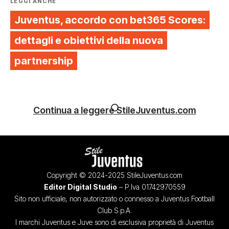
LEGGI ANCHE
Juventus, accordo con bet365 Scores:
dettagli e obiettivi della nuova
partnership
Continua a leggere StileJuventus.com
Copyright © 2024-2025 StileJuventus.com
Editor Digital Studio
– P.Iva 01742970559
Sito non ufficiale, non autorizzato o connesso a Juventus Football
Club S.p.A.
I marchi Juventus e Juve sono di esclusiva proprietà di Juventus