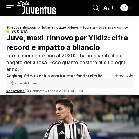
Aa
StileJuventus.com
>
Tutte le notizie
>
News
>
Società
>
Juve, maxi-rinnovo per Yildiz: cifre record e impatto a bilancio
SOCIETÀ
Juve, maxi-rinnovo per Yildiz: cifre
record e impatto a bilancio
Firma imminente fino al 2030: il turco diventa il più
pagato della rosa. Ecco quanto costerà al club ogni
anno.
vedi tutte
Aggiungi StileJuventus.com tra le tue fonti preferite
2 min di lettura
Redazione
Pubblicato 4 Febbraio 2026 at 15:04