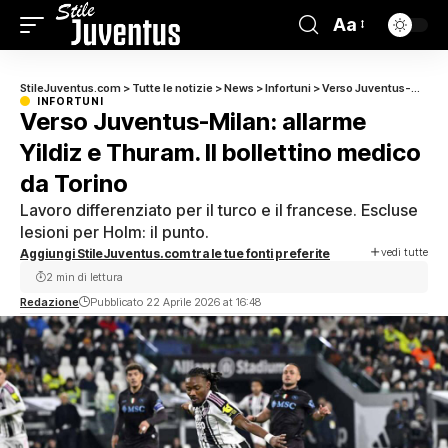
Aa
StileJuventus.com
>
Tutte le notizie
>
News
>
Infortuni
>
Verso Juventus-Milan: allarme Yildiz e Thuram. Il bollettino medico da Torino
INFORTUNI
Verso Juventus-Milan: allarme
Yildiz e Thuram. Il bollettino medico
da Torino
Lavoro differenziato per il turco e il francese. Escluse
lesioni per Holm: il punto.
vedi tutte
Aggiungi StileJuventus.com tra le tue fonti preferite
2 min di lettura
Redazione
Pubblicato 22 Aprile 2026 at 16:48