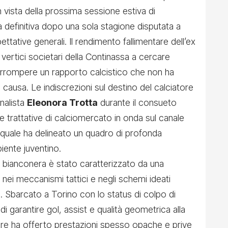
n vista della prossima sessione estiva di
a definitiva dopo una sola stagione disputata a
ettative generali. Il rendimento fallimentare dell’ex
i vertici societari della Continassa a cercare
terrompere un rapporto calcistico che non ha
 causa. Le indiscrezioni sul destino del calciatore
nalista
Eleonora Trotta
durante il consueto
 trattative di calciomercato in onda sul canale
a quale ha delineato un quadro di profonda
iente juventino.
a bianconera è stato caratterizzato da una
 nei meccanismi tattici e negli schemi ideati
i
. Sbarcato a Torino con lo status di colpo di
i garantire gol, assist e qualità geometrica alla
tore ha offerto prestazioni spesso opache e prive