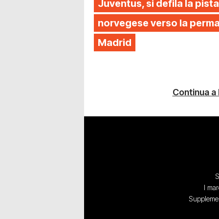
Juventus, si defila la pista
norvegese verso la perman
Madrid
Continua a
S
I mar
Supplement