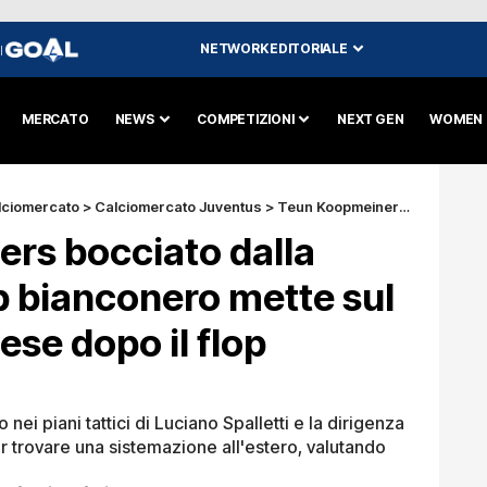
NETWORK EDITORIALE
I
MERCATO
NEWS
COMPETIZIONI
NEXT GEN
WOMEN
lciomercato
>
Calciomercato Juventus
>
Teun Koopmeiners bocciato dalla Juventus: il club bianconero mette sul mercato l’olandese dopo il flop stagionale
rs bocciato dalla
ub bianconero mette sul
ese dopo il flop
nei piani tattici di Luciano Spalletti e la dirigenza
er trovare una sistemazione all'estero, valutando