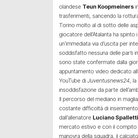
olandese
Teun Koopmeiners
i
trasferimenti, sancendo la rottur
Torino molto al di sotto delle asp
giocatore dell’Atalanta ha spinto 
un’immediata via d’uscita per in
soddisfatto nessuna delle parti in
sono state confermate dalla gior
appuntamento video dedicato alle
YouTube di
Juventusnews24
, l
insoddisfazione da parte dell’amb
Il percorso del mediano in magli
costante difficoltà di inserimento
dall’allenatore
Luciano Spallett
mercato estivo e con il compito d
manovra della squadra, il calcia