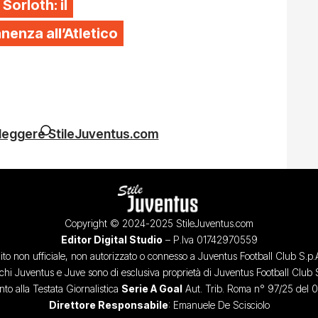
 Sorloth: il
enza all’Atletico
 leggere StileJuventus.com
Copyright © 2024-2025 StileJuventus.com
Editor Digital Studio
– P.Iva 01742970559
ito non ufficiale, non autorizzato o connesso a Juventus Football Club S.p.
chi Juventus e Juve sono di esclusiva proprietà di Juventus Football Club 
o alla Testata Giornalistica
Serie A Goal
Aut. Trib. Roma n° 97/25 del 
Direttore Responsabile
: Emanuele De Scisciolo