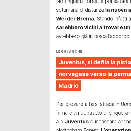
Nottingham Forest è poi saltata 
settimana di distanza
la nuova 
Werder Brema
. Stando infatti
sarebbero vicini a trovare un
avrebbero già in tasca l’accordo.
LEGGI ANCHE
Juventus, si defila la pista
norvegese verso la perman
Madrid
Per provare a farsi strada in
Bund
firmare un contratto di cinque a
alla
Juventus
di incassare anche
Nottngham Forest.
L’operazion