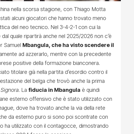
ina nella scorsa stagione, con Thiago Motta
 stati alcuni giocatori che hanno trovato meno
ttica del neo tecnico. Nel 3-4-2-1 con cui la
e dal quale ripartirà anche nel 2025/2026 non c’è
er Samuel
Mbangula, che ha visto scendere il
camente ad azzerarlo, mentre con la precedente
prese positive della formazione bianconera.
ato titolare già nella partita d’esordio contro il
estazione del belga che trovò anche la prima
 Signora
. La
fiducia in Mbangula
è quindi
vane esterno offensivo che è stato utilizzato con
eague
, dove ha trovato anche la via della rete
tiche da esterno puro si sono poi scontrate con
e lo ha utilizzato con il contagocce, dimostrando