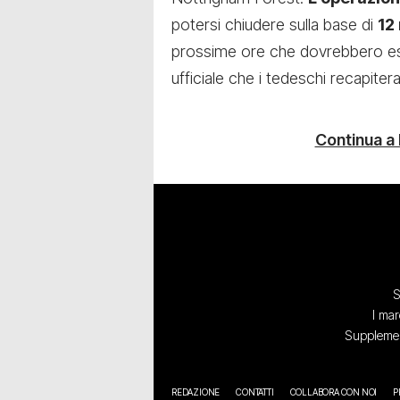
potersi chiudere sulla base di
12 
prossime ore che dovrebbero esse
ufficiale che i tedeschi recapiter
Continua a
S
I mar
Supplement
REDAZIONE
CONTATTI
COLLABORA CON NOI
P