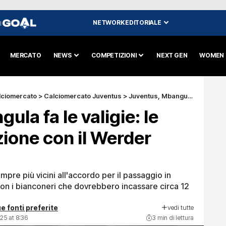
NETWORK EDITORIALE
I
MERCATO
NEWS
COMPETIZIONI
NEXT GEN
WOMEN
lciomercato
>
Calciomercato Juventus
>
Juventus, Mbangula fa le valigie: le cifre dell’operazione con il Werder Brema
la fa le valigie: le
zione con il Werder
re più vicini all'accordo per il passaggio in
on i bianconeri che dovrebbero incassare circa 12
vedi tutte
e fonti preferite
25 at 8:36
3 min di lettura