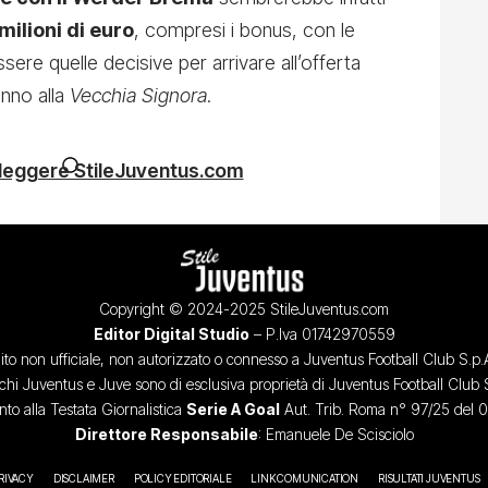
milioni di euro
, compresi i bonus, con le
re quelle decisive per arrivare all’offerta
anno alla
Vecchia Signora
.
 leggere StileJuventus.com
Copyright © 2024-2025 StileJuventus.com
Editor Digital Studio
– P.Iva 01742970559
ito non ufficiale, non autorizzato o connesso a Juventus Football Club S.p.
chi Juventus e Juve sono di esclusiva proprietà di Juventus Football Club 
o alla Testata Giornalistica
Serie A Goal
Aut. Trib. Roma n° 97/25 del 
Direttore Responsabile
: Emanuele De Scisciolo
RIVACY
DISCLAIMER
POLICY EDITORIALE
LINK COMUNICATION
RISULTATI JUVENTUS