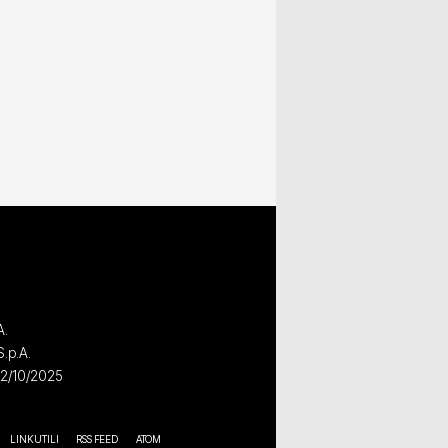
A.
S.p.A.
02/10/2025
LINK UTILI
RSS FEED
ATOM