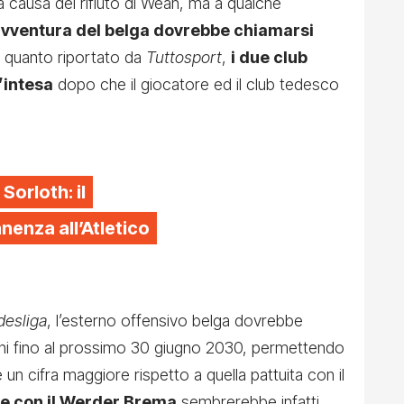
a causa del rifiuto di Weah, ma a qualche
avventura del belga dovrebbe chiamarsi
 a quanto riportato da
Tuttosport
,
i due club
’intesa
dopo che il giocatore ed il club tedesco
 Sorloth: il
enza all’Atletico
esliga
, l’esterno offensivo belga dovrebbe
nni fino al prossimo 30 giugno 2030, permettendo
 un cifra maggiore rispetto a quella pattuita con il
e con il Werder Brema
sembrerebbe infatti