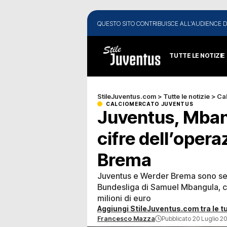
QUESTO SITO CONTRIBUISCE ALL'AUDIENCE D
TUTTE LE NOTIZIE
StileJuventus.com
>
Tutte le notizie
>
Ca
CALCIOMERCATO JUVENTUS
Juventus, Mbangu
cifre dell’opera
Brema
Juventus e Werder Brema sono semp
Bundesliga di Samuel Mbangula, c
milioni di euro
Aggiungi StileJuventus.com tra le tu
Francesco Mazza
Pubblicato 20 Luglio 20