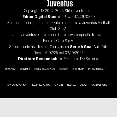
Copyright © 2024-2025 StileJuventus.com
Editor Digital Studio
– P.Iva 01742970559
Sito non ufficiale, non autorizzato o connesso a Juventus Football
Club S.p.A.
I marchi Juventus e Juve sono di esclusiva proprietà di Juventus
Football Club S.p.A.
Supplemento alla Testata Giornalistica
Serie A Goal
Aut. Trib.
Roma n° 97/25 del 02/10/2025
Direttore Responsabile
: Emanuele De Scisciolo
REDAZIONE
CONTATTI
COLLABORA CON NOI
PRIVACY
DISCLAIMER
POLICY EDITORIALE
LINK COMUNICATION
RISULTATI JUVENTUS
LINK UTILI
RSS FEED
ATOM
FOOTBALL ADDICT