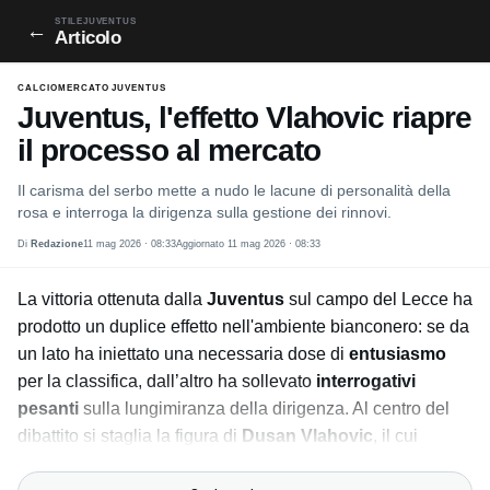
STILEJUVENTUS
←
Articolo
CALCIOMERCATO JUVENTUS
Juventus, l'effetto Vlahovic riapre
il processo al mercato
Il carisma del serbo mette a nudo le lacune di personalità della
rosa e interroga la dirigenza sulla gestione dei rinnovi.
Di
Redazione
11 mag 2026 · 08:33
Aggiornato 11 mag 2026 · 08:33
La vittoria ottenuta dalla
Juventus
sul campo del Lecce ha
prodotto un duplice effetto nell'ambiente bianconero: se da
un lato ha iniettato una necessaria dose di
entusiasmo
per la classifica, dall’altro ha sollevato
interrogativi
pesanti
sulla lungimiranza della dirigenza. Al centro del
dibattito si staglia la figura di
Dusan Vlahovic
, il cui
impatto nelle ultime uscite ha agito da catalizzatore per