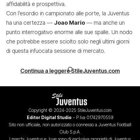
affidabilità e prospettiva.
Con l’esordio in campionato alle porte, la Juventus
ha una certezza —
Joao Mario
— ma anche un
punto interrogativo enorme alle sue spalle. Un nodo
che potrebbe essere sciolto solo negli ultimi giorni
di questa infuocata sessione di mercato.
Continua a leggere StileJuventus.com
Copyright © 2024-2025 StileJuventus.com
Editor Digital Studio
– P.Iva 01742970559
Sito non ufficiale, non autorizzato o connesso a Juventus Football
Club S.p.A.
I marchi Juventus e Juve sono di esclusiva proprietà di Juventus