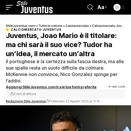
Aa
StileJuventus.com
>
Tutte le notizie
>
Calciomercato
>
Calciomercato Juventus
CALCIOMERCATO JUVENTUS
Juventus, Joao Mario è il titolare:
ma chi sarà il suo vice? Tudor ha
un’idea, il mercato un’altra
Il portoghese è la certezza sulla fascia destra, ma alle
sue spalle resta un vuoto difficile da colmare.
McKennie non convince, Nico González spinge per
l’addio.
vedi tutte
Aggiungi StileJuventus.com tra le tue fonti preferite
2 min di lettura
Redazione Stile Juventus
Pubblicato 23 Agosto 2025 at 11:14