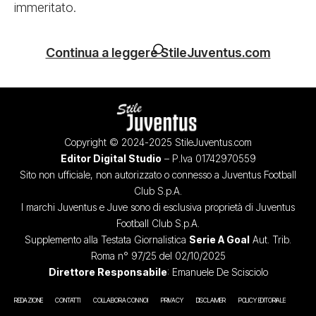
immeritato.
Continua a leggere StileJuventus.com
Copyright © 2024-2025 StileJuventus.com
Editor Digital Studio
– P.Iva 01742970559
Sito non ufficiale, non autorizzato o connesso a Juventus Football
Club S.p.A.
I marchi Juventus e Juve sono di esclusiva proprietà di Juventus
Football Club S.p.A.
Supplemento alla Testata Giornalistica
Serie A Goal
Aut. Trib.
Roma n° 97/25 del 02/10/2025
Direttore Responsabile
: Emanuele De Scisciolo
REDAZIONE
CONTATTI
COLLABORA CON NOI
PRIVACY
DISCLAIMER
POLICY EDITORIALE