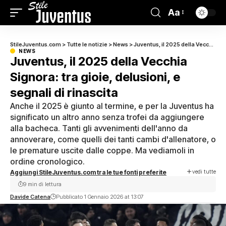
Aa
StileJuventus.com
>
Tutte le notizie
>
News
>
Juventus, il 2025 della Vecchia Signora: tra gioie, delusioni, e segnali di rinascita
NEWS
Juventus, il 2025 della Vecchia
Signora: tra gioie, delusioni, e
segnali di rinascita
Anche il 2025 è giunto al termine, e per la Juventus ha
significato un altro anno senza trofei da aggiungere
alla bacheca. Tanti gli avvenimenti dell'anno da
annoverare, come quelli dei tanti cambi d'allenatore, o
le premature uscite dalle coppe. Ma vediamoli in
ordine cronologico.
vedi tutte
Aggiungi StileJuventus.com tra le tue fonti preferite
9 min di lettura
Davide Catena
Pubblicato 1 Gennaio 2026 at 13:07