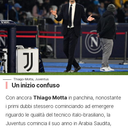
Thiago-Motta, Juventus
Un inizio confuso
Con ancora
Thiago Motta
in panchina, nonostante
i primi dubbi stessero cominciando ad emergere
riguardo le qualità del tecnico italo-brasiliano, la
Juventus comincia il suo anno in Arabia Saudita,