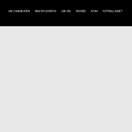
LINK COMUNICATION
RISULTATI JUVENTUS
LINK UTILI
RSS FEED
ATOM
FOOTBALL ADDICT