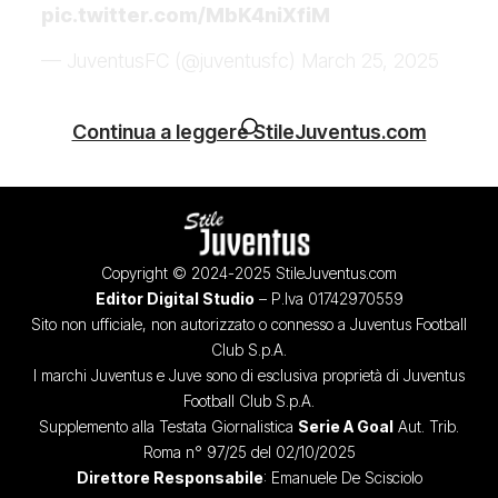
pic.twitter.com/MbK4niXfiM
— JuventusFC (@juventusfc)
March 25, 2025
Continua a leggere StileJuventus.com
Copyright © 2024-2025 StileJuventus.com
Editor Digital Studio
– P.Iva 01742970559
Sito non ufficiale, non autorizzato o connesso a Juventus Football
Club S.p.A.
I marchi Juventus e Juve sono di esclusiva proprietà di Juventus
Football Club S.p.A.
Supplemento alla Testata Giornalistica
Serie A Goal
Aut. Trib.
Roma n° 97/25 del 02/10/2025
Direttore Responsabile
: Emanuele De Scisciolo