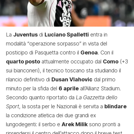
La
Juventus
di
Luciano Spalletti
entra in
modalità “operazione sorpasso” in vista del
posticipo di Pasquetta contro il
Genoa
. Con il
quarto posto
attualmente occupato dal
Como
(+3
sui bianconeri), il tecnico toscano sta studiando il
rilancio definitivo di
Dusan Vlahovic
dal primo
minuto per la sfida del
6 aprile
all’Allianz Stadium.
Secondo quanto riportato da
La Gazzetta dello
Sport
, la sosta per le Nazionali è servita a
blindare
la condizione atletica dei due grandi ex
lungodegenti: il serbo e
Arek Milik
sono pronti a
riprendersi il centro dell’attacco dopo il breve test