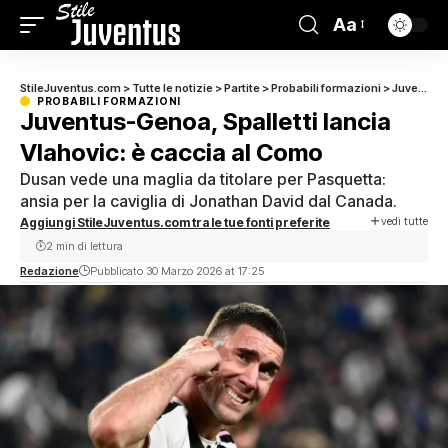
Aa
StileJuventus.com
>
Tutte le notizie
>
Partite
>
Probabili formazioni
>
Juventus-Genoa, Spalletti lancia Vlahovic: è caccia al Como
PROBABILI FORMAZIONI
Juventus-Genoa, Spalletti lancia
Vlahovic: è caccia al Como
Dusan vede una maglia da titolare per Pasquetta:
ansia per la caviglia di Jonathan David dal Canada.
vedi tutte
Aggiungi StileJuventus.com tra le tue fonti preferite
2 min di lettura
Redazione
Pubblicato 30 Marzo 2026 at 17:25