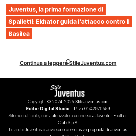
Juventus, la prima formazione di
Spalletti: Ekhator guida l’attacco contro il
Basilea
Continua a leggere StileJuventus.com
Copyright © 2024-2025 StileJuventus.com
Editor Digital Studio
– P.Iva 01742970559
Sito non ufficiale, non autorizzato o connesso a Juventus Football
Club S.p.A.
I marchi Juventus e Juve sono di esclusiva proprietà di Juventus