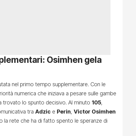
pplementari: Osimhen gela
 mutata nel primo tempo supplementare. Con le
feriorità numerica che iniziava a pesare sulle gambe
 trovato lo spunto decisivo. Al minuto
105
,
omunicativa tra
Adzic
e
Perin
,
Victor Osimhen
do la rete che ha di fatto spento le speranze di