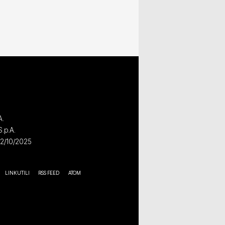
A.
S.p.A.
02/10/2025
LINK UTILI
RSS FEED
ATOM