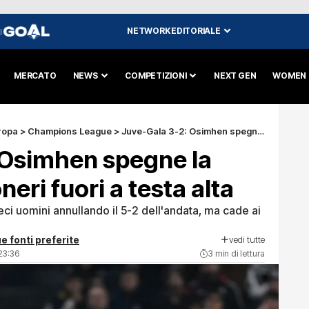
NETWORK EDITORIALE
I
MERCATO
NEWS
COMPETIZIONI
NEXT GEN
WOMEN
ropa
>
Champions League
>
Juve-Gala 3-2: Osimhen spegne la rimonta, bianconeri fuori a testa alta
 Osimhen spegne la
eri fuori a testa alta
ieci uomini annullando il 5-2 dell'andata, ma cade ai
vedi tutte
e fonti preferite
23:36
3 min di lettura