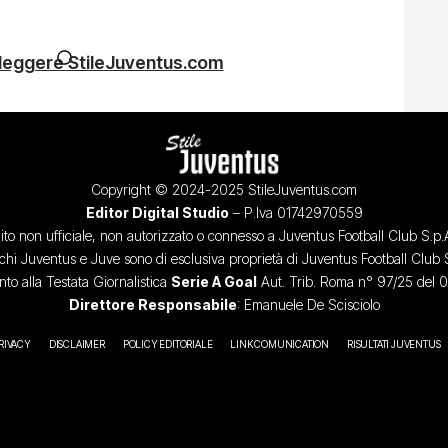
 leggere StileJuventus.com
Copyright © 2024-2025 StileJuventus.com
Editor Digital Studio
– P.Iva 01742970559
ito non ufficiale, non autorizzato o connesso a Juventus Football Club S.p.
chi Juventus e Juve sono di esclusiva proprietà di Juventus Football Club 
o alla Testata Giornalistica
Serie A Goal
Aut. Trib. Roma n° 97/25 del 
Direttore Responsabile
: Emanuele De Scisciolo
RIVACY
DISCLAIMER
POLICY EDITORIALE
LINK COMUNICATION
RISULTATI JUVENTUS