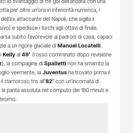
o lo svantaggio di tre gol dell’andata con una
tta per oltre un’ora in inferiorità numerica, i
ell’ex attaccante del Napoli, che sigilla il
o) e spedisce i turchi agli ottavi di finale.
arsa subito favorevole ai padroni di casa, capaci
ie a un rigore glaciale di
Manuel Locatelli
.
di
Kelly
al
49’
(rosso comminato dopo revisione
z
), la compagine di
Spalletti
non ha smarrito la
oglio veemente, la
Juventus
ha trovato prima il
il clamoroso tris all’
82’
con un’incornata di
o la parità assoluta nel computo dei 180 minuti e
ntesimo.