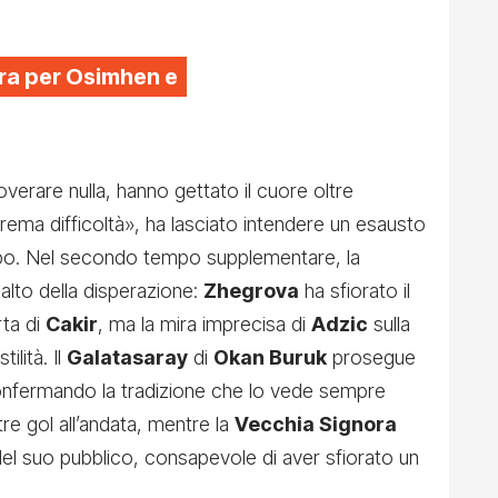
ura per Osimhen e
verare nulla, hanno gettato il cuore oltre
trema difficoltà», ha lasciato intendere un esausto
. Nel secondo tempo supplementare, la
salto della disperazione:
Zhegrova
ha sfiorato il
ta di
Cakir
, ma la mira imprecisa di
Adzic
sulla
ilità. Il
Galatasaray
di
Okan Buruk
prosegue
onfermando la tradizione che lo vede sempre
tre gol all’andata, mentre la
Vecchia Signora
 del suo pubblico, consapevole di aver sfiorato un