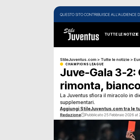
QUESTO SITO CONTRIBUISCE ALL'AUDIENCE D
TUTTE LE NOTIZIE
StileJuventus.com
>
Tutte le notizie
>
Eu
CHAMPIONS LEAGUE
Juve-Gala 3-2:
rimonta, biancon
La Juventus sfiora il miracolo in d
supplementari.
Aggiungi StileJuventus.com tra le tu
Redazione
Pubblicato 25 Febbraio 2026 at 