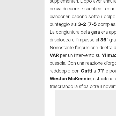
supplementari. Dopo aver annullat
prova di cuore e sacrificio, condo
bianconeri cadono sotto il colpo d
punteggio sul
3-2
(
7-5
complessiv
La congiuntura della gara era app
di sbloccare l’impasse al
36’
graz
Nonostante l’espulsione diretta 
VAR
per un intervento su
Yilma
bussola. Con una reazione d’org
raddoppio con
Gatti
al
71’
e poi 
Weston McKennie
, ristabilend
trascinando la sfida oltre il nova