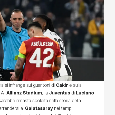
a si infrange sui guantoni di
Cakir
e sulla
 All’
Allianz Stadium
, la
Juventus
di
Luciano
arebbe rimasta scolpita nella storia della
arrendersi al
Galatasaray
nei tempi