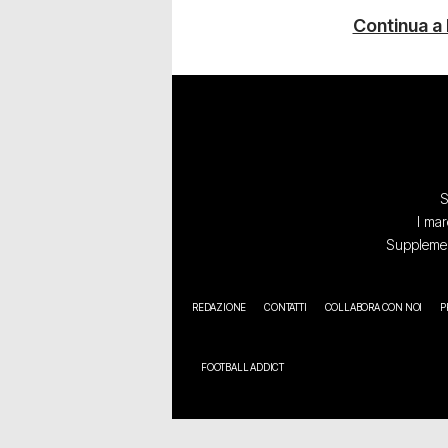
Continua a
S
I mar
Supplement
REDAZIONE
CONTATTI
COLLABORA CON NOI
P
FOOTBALL ADDICT