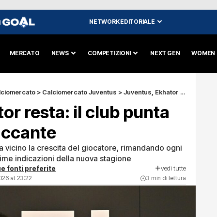
NETWORK EDITORIALE
I
MERCATO
NEWS
COMPETIZIONI
NEXT GEN
WOMEN
lciomercato
>
Calciomercato Juventus
>
Juventus, Ekhator resta: il club punta sul giovane attaccante
r resta: il club punta
accante
a vicino la crescita del giocatore, rimandando ogni
rime indicazioni della nuova stagione
vedi tutte
e fonti preferite
026 at 23:22
3 min di lettura