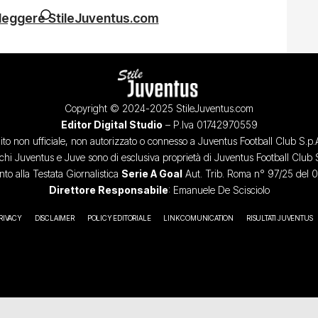
 leggere StileJuventus.com
Copyright © 2024-2025 StileJuventus.com
Editor Digital Studio
– P.Iva 01742970559
ito non ufficiale, non autorizzato o connesso a Juventus Football Club S.p.
chi Juventus e Juve sono di esclusiva proprietà di Juventus Football Club 
o alla Testata Giornalistica
Serie A Goal
Aut. Trib. Roma n° 97/25 del 
Direttore Responsabile
: Emanuele De Scisciolo
RIVACY
DISCLAIMER
POLICY EDITORIALE
LINK COMUNICATION
RISULTATI JUVENTUS