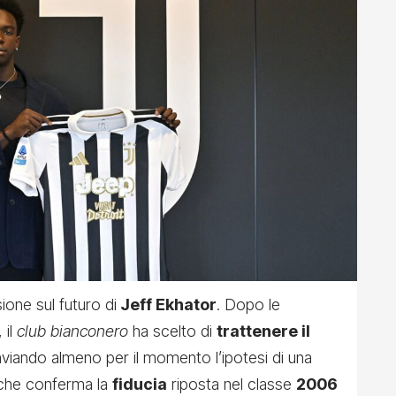
one sul futuro di
Jeff Ekhator
. Dopo le
 il
club bianconero
ha scelto di
trattenere il
inviando almeno per il momento l’ipotesi di una
 che conferma la
fiducia
riposta nel classe
2006