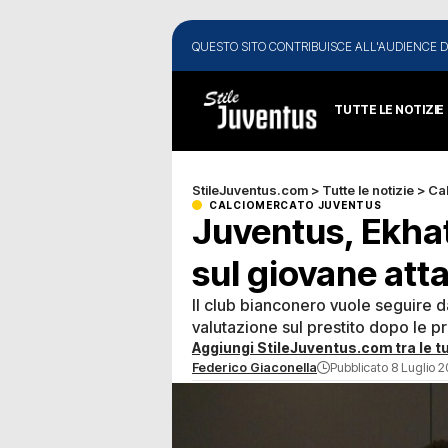
QUESTO SITO CONTRIBUISCE ALL'AUDIENCE D
TUTTE LE NOTIZIE
StileJuventus.com
>
Tutte le notizie
>
Ca
CALCIOMERCATO JUVENTUS
Juventus, Ekhato
sul giovane att
Il club bianconero vuole seguire d
valutazione sul prestito dopo le p
Aggiungi StileJuventus.com tra le tu
Federico Giaconella
Pubblicato 8 Luglio 2