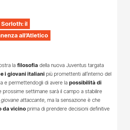
 Sorloth: il
enza all’Atletico
ostra la
filosofia
della nuova Juventus targata
e i giovani italiani
più promettenti all’interno del
ra e permettendogli di avere la
possibilità di
le prossime settimane sarà il campo a stabilire
l
giovane attaccante
, ma la sensazione è che
o da vicino
prima di prendere decisioni definitive