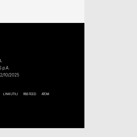
A.
S.p.A.
02/10/2025
LINK UTILI
RSS FEED
ATOM