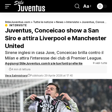
Aa
StileJuventus.com
>
Tutte le notizie
>
News
>
Interviste
>
Juventus, Conceicao show a San Siro e attira Liverpool e Manchester United
INTERVISTE
Juventus, Conceicao show a San
Siro e attira Liverpool e Manchester
United
Sirene inglesi in casa Juve, Conceicao brilla contro il
Milan e attira l'interesse dei club di Premier League.
vedi tutte
Aggiungi StileJuventus.com tra le tue fonti preferite
4 min di lettura
Vera Salmistraro
Pubblicato 29 Aprile 2026 at 17:40