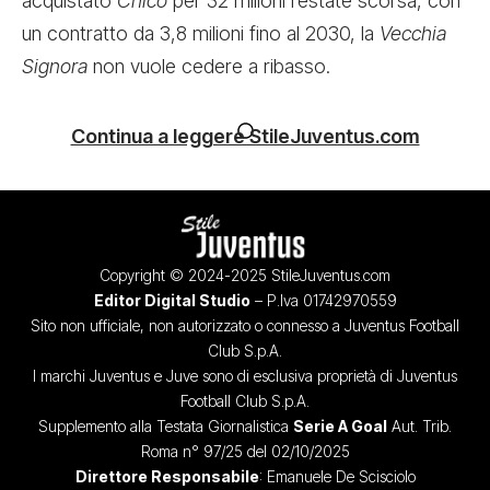
acquistato
Chico
per 32 milioni l’estate scorsa, con
un contratto da 3,8 milioni fino al 2030, la
Vecchia
Signora
non vuole cedere a ribasso.
Continua a leggere StileJuventus.com
Copyright © 2024-2025 StileJuventus.com
Editor Digital Studio
– P.Iva 01742970559
Sito non ufficiale, non autorizzato o connesso a Juventus Football
Club S.p.A.
I marchi Juventus e Juve sono di esclusiva proprietà di Juventus
Football Club S.p.A.
Supplemento alla Testata Giornalistica
Serie A Goal
Aut. Trib.
Roma n° 97/25 del 02/10/2025
Direttore Responsabile
: Emanuele De Scisciolo