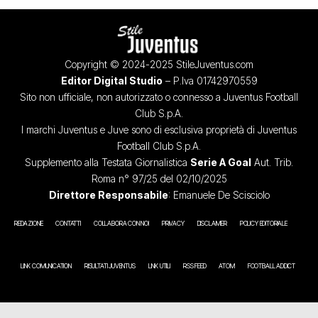
Copyright © 2024-2025 StileJuventus.com
Editor Digital Studio
– P.Iva 01742970559
Sito non ufficiale, non autorizzato o connesso a Juventus Football
Club S.p.A.
I marchi Juventus e Juve sono di esclusiva proprietà di Juventus
Football Club S.p.A.
Supplemento alla Testata Giornalistica
Serie A Goal
Aut. Trib.
Roma n° 97/25 del 02/10/2025
Direttore Responsabile
: Emanuele De Scisciolo
REDAZIONE
CONTATTI
COLLABORA CON NOI
PRIVACY
DISCLAIMER
POLICY EDITORIALE
LINK COMUNICATION
RISULTATI JUVENTUS
LINK UTILI
RSS FEED
ATOM
FOOTBALL ADDICT