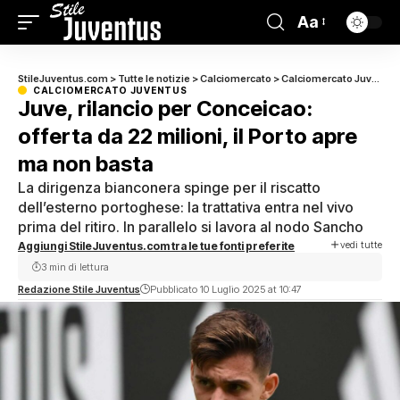
Aa
StileJuventus.com
>
Tutte le notizie
>
Calciomercato
>
Calciomercato Juventus
CALCIOMERCATO JUVENTUS
Juve, rilancio per Conceicao:
offerta da 22 milioni, il Porto apre
ma non basta
La dirigenza bianconera spinge per il riscatto
dell’esterno portoghese: la trattativa entra nel vivo
prima del ritiro. In parallelo si lavora al nodo Sancho
vedi tutte
Aggiungi StileJuventus.com tra le tue fonti preferite
3 min di lettura
Redazione Stile Juventus
Pubblicato 10 Luglio 2025 at 10:47